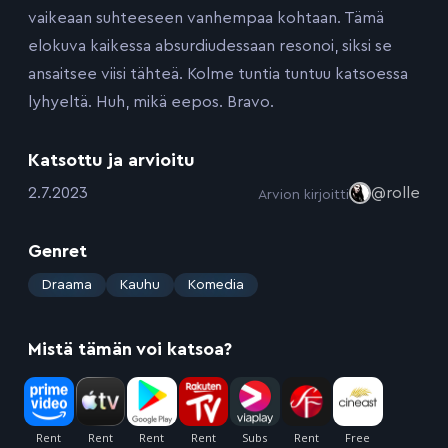
vaikeaan suhteeseen vanhempaa kohtaan. Tämä
elokuva kaikessa absurdiudessaan resonoi, siksi se
ansaitsee viisi tähteä. Kolme tuntia tuntuu katsoessa
lyhyeltä. Huh, mikä eepos. Bravo.
Katsottu ja arvioitu
:
2.7.2023
@rolle
Arvion kirjoitti
Genret
:
Draama
Kauhu
Komedia
Mistä tämän voi katsoa?