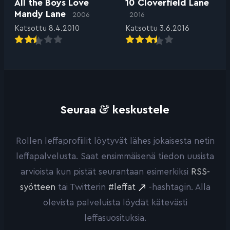
All the Boys Love
10 Cloverfield Lane
Mandy Lane
2006
2016
Katsottu 8.4.2010
Katsottu 3.6.2016
&
Seuraa
keskustele
Rollen leffaprofiilit löytyvät lähes jokaisesta netin
leffapalvelusta. Saat ensimmäisenä tiedon uusista
arvioista kun pistät seurantaan esimerkiksi
RSS-
syötteen
tai Twitterin
#leffat
-hashtagin. Alla
olevista palveluista löydät kätevästi
leffasuosituksia.