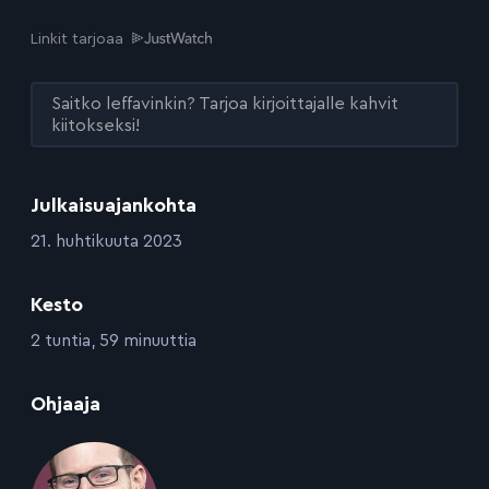
Linkit tarjoaa
Saitko leffavinkin? Tarjoa kirjoittajalle kahvit
kiitokseksi!
Julkaisuajankohta
:
21. huhtikuuta 2023
Kesto
:
2 tuntia, 59 minuuttia
:
Ohjaaja