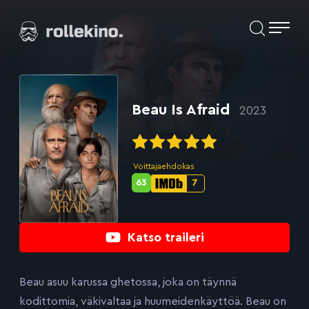
Siirry
Elokuvat ja elokuva-arviot | Rollekino.fi
suoraan
sisältöön
Fiilistelyä
lopputekstien
jälkeen.
Beau Is Afraid
2023
Voittajaehdokas
63
7
Metascore-
IMDb-
pisteet:
pisteet:
Katso traileri
Beau asuu karussa ghetossa, joka on täynnä
kodittomia, väkivaltaa ja huumeidenkäyttöä. Beau on