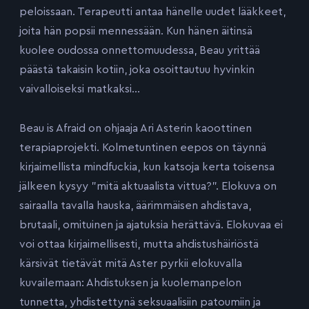
peloissaan. Terapeutti antaa hänelle uudet lääkkeet,
joita hän popsii mennessään. Kun hänen äitinsä
kuolee oudossa onnettomuudessa, Beau yrittää
päästä takaisin kotiin, joka osoittautuu hyvinkin
vaivalloiseksi matkaksi…
Beau is Afraid on ohjaaja Ari Asterin kaoottinen
terapiaprojekti. Kolmetuntinen eepos on täynnä
kirjaimellista mindfuckia, kun katsoja kerta toisensa
jälkeen kysyy ”mitä aktuaalista vittua?”. Elokuva on
sairaalla tavalla hauska, äärimmäisen ahdistava,
brutaali, omituinen ja ajatuksia herättävä. Elokuvaa ei
voi ottaa kirjaimellisesti, mutta ahdistushäiriöstä
kärsivät tietävät mitä Aster pyrkii elokuvalla
kuvailemaan: Ahdistuksen ja kuolemanpelon
tunnetta, yhdistettynä seksuaalisiin patoumiin ja