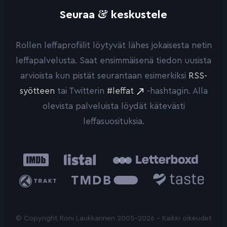
&
Seuraa
keskustele
Rollen leffaprofiilit löytyvät lähes jokaisesta netin
leffapalvelusta. Saat ensimmäisenä tiedon uusista
arvioista kun pistät seurantaan esimerkiksi
RSS-
syötteen
tai Twitterin
#leffat
-hashtagin. Alla
olevista palveluista löydät kätevästi
leffasuosituksia.
IMDb
Listal
Letterboxd
Trakt
The
Taste.io
Movie
Database
© Copyright Roni Laukkarinen 2005-2026 - Kaikki oikeudet