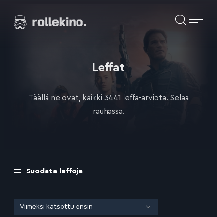
Siirry
Elokuvat ja elokuva-arviot | Rollekino.fi
suoraan
sisältöön
Fiilistelyä
lopputekstien
jälkeen.
Leffat
Täällä ne ovat, kaikki 3441 leffa-arviota. Selaa
rauhassa.
Suodata leffoja