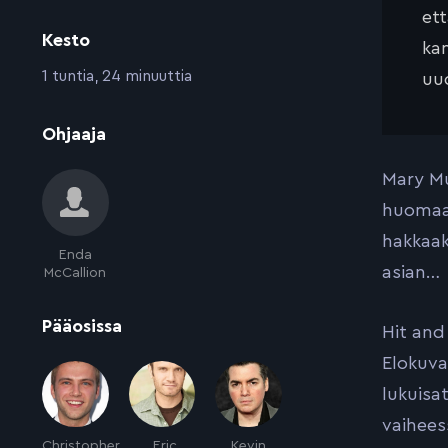
et
Kesto
kan
:
1 tuntia, 24 minuuttia
uud
:
Ohjaaja
Mary Mu
huomaa 
hakkaak
Enda
asian…
McCallion
:
Pääosissa
Hit and
Elokuva
lukuisa
vaihees
Christopher
Eric
Kevin