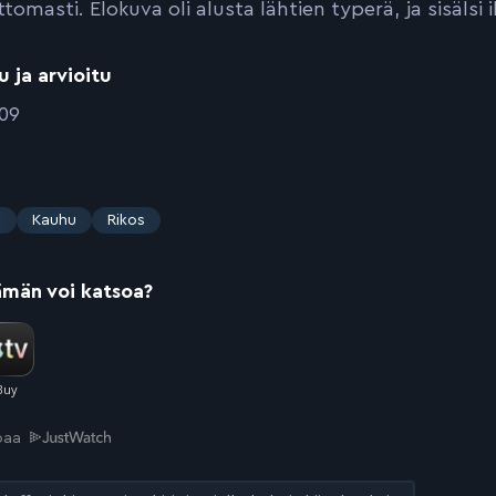
omasti. Elokuva oli alusta lähtien typerä, ja sisälsi 
u ja arvioitu
009
s
Kauhu
Rikos
ämän voi katsoa?
joaa