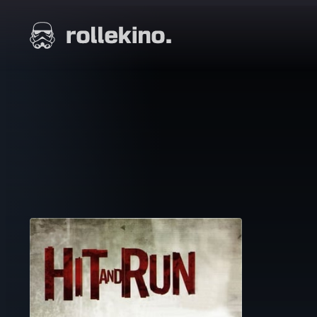
Siirry
suoraan
Elokuvat ja elokuva-arviot | Rollekino.fi
sisältöön
Fiilistelyä
lopputekstien
jälkeen.