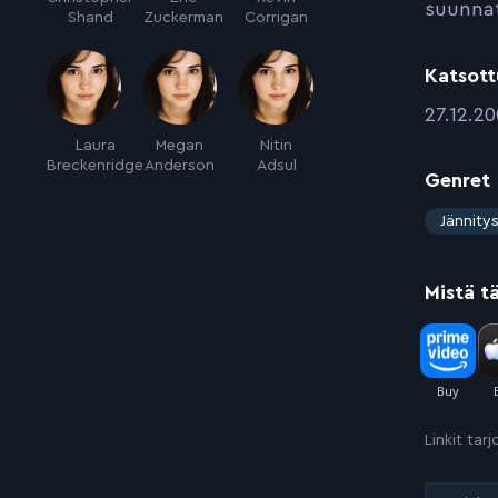
suunnatt
Shand
Zuckerman
Corrigan
Katsott
:
27.12.2
Laura
Megan
Nitin
Breckenridge
Anderson
Adsul
Genret
:
Jännity
Mistä t
Linkit tar