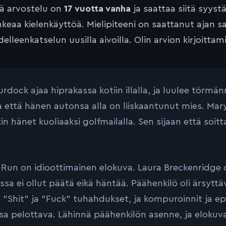
tä arvostelu on
17 vuotta vanha
ja saattaa siitä syyst
keaa kielenkäyttöä. Mielipiteeni on saattanut ajan 
elleenkatselun uusilla aivoilla. Olin arvion kirjoittam
rdock ajaa hiprakassa kotiin illalla, ja luulee törmä
että hänen autonsa alla on liiskaantunut mies. Mary
in hänet kuoliaaksi golfmailalla. Sen sijaan että soi
 Run on idioottimainen elokuva. Laura Breckenridge 
ssa ei ollut päätä eikä häntää. Päähenkilö oli ärsyt
t ”Shit” ja ”Fuck” tuhahdukset, ja kompuroinnit ja ep
sa pelottava. Lähinnä päähenkilön asenne, ja elokuva