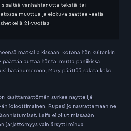
ä sisältää vanhahtanutta tekstiä tai
saatossa muuttua ja elokuva saattaa vaatia
ishetkellä 21-vuotias.
nneensä matkalla kissaan. Kotona hän kuitenkin
 päättää auttaa häntä, mutta paniikissa
ttaisi hätänumeroon, Mary päättää salata koko
on käsittämättömän surkea näyttelijä.
tävän idioottimainen. Rupesi jo naurattamaan ne
äonnistumiset. Leffa ei ollut missäään
n järjettömyys vain ärsytti minua