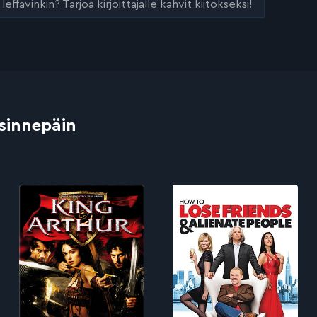
leffavinkin? Tarjoa kirjoittajalle kahvit kiitokseksi!
 sinnepäin