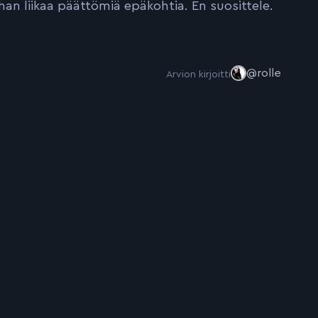
ihan liikaa päättömiä epäkohtia. En suosittele.
@rolle
Arvion kirjoitti