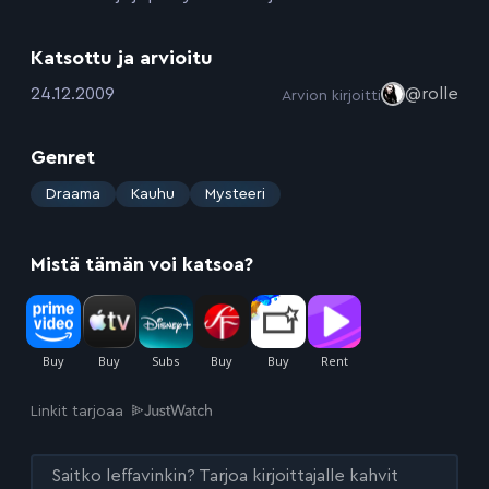
Katsottu ja arvioitu
:
24.12.2009
@rolle
Arvion kirjoitti
Genret
:
Draama
Kauhu
Mysteeri
Mistä tämän voi katsoa?
Linkit tarjoaa
Saitko leffavinkin? Tarjoa kirjoittajalle kahvit