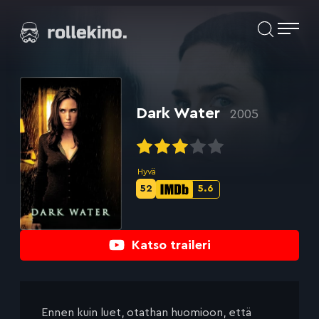
Siirry
Elokuvat ja elokuva-arviot | Rollekino.fi
suoraan
sisältöön
Fiilistelyä
lopputekstien
jälkeen.
Dark Water
2005
Hyvä
52
5.6
Metascore-
IMDb-
pisteet:
pisteet:
Katso traileri
Ennen kuin luet, otathan huomioon, että