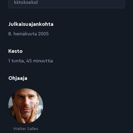
kiitokseksi!
Julkaisuajankohta
:
8. heinäkuuta 2005
Kesto
:
1 tuntia, 45 minuuttia
:
Ohjaaja
Walter Salles