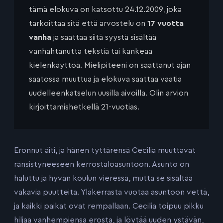
tämä elokuva on katsottu 24.12.2009, joka
tarkoittaa sitä että arvostelu on
17 vuotta
vanha
ja saattaa siitä syystä sisältää
vanhahtanutta tekstiä tai kankeaa
kielenkäyttöä. Mielipiteeni on saattanut ajan
saatossa muuttua ja elokuva saattaa vaatia
uudelleenkatselun uusilla aivoilla. Olin arvion
kirjoittamishetkellä 21-vuotias.
Eronnut äiti, ja hänen tyttärensä Cecilia muuttavat
ränsistyneeseen kerrostaloasuntoon. Asunto on
haluttu ja hyvän koulun vieressä, mutta se sisältää
vakavia puutteita. Yläkerrasta vuotaa asuntoon vettä,
ja kaikki paikat ovat rempallaan. Cecilia toipuu pikku
hiljaa vanhempiensa erosta, ja löytää uuden ystävän,