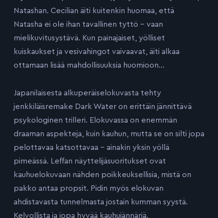
Natashan. Cecilian äiti kuitenkin huomaa, että
Natasha ei ole ihan tavallinen tyttö – vaan
mielikuvitusystävä. Kun painajaiset, yölliset
kuiskaukset ja vesivahingot vaivaavat, äiti alkaa
ottamaan lisää mahdollisuuksia huomioon…
Japanilaisesta alkuperäiselokuvasta tehty
jenkkiläisremake Dark Water on erittäin jännittävä
psykologinen trilleri. Elokuvassa on enemmän
draaman aspekteja, kuin kauhun, mutta se on silti jopa
pelottavaa katsottavaa – ainakin yksin yöllä
pimeässä. Leffan näyttelijäsuoritukset ovat
kauhuelokuvaan nähden poikkeuksellisia, mistä on
pakko antaa propsit. Pidin myös elokuvan
ahdistavasta tunnelmasta jostain kumman syystä.
Kelvollista ja jopa hyvää kauhujännäriä.