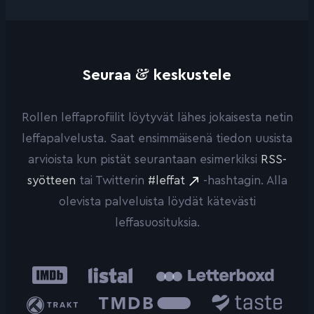
&
Seuraa
keskustele
Rollen leffaprofiilit löytyvät lähes jokaisesta netin
leffapalvelusta. Saat ensimmäisenä tiedon uusista
arvioista kun pistät seurantaan esimerkiksi
RSS-
syötteen
tai Twitterin
#leffat
-hashtagin. Alla
olevista palveluista löydät kätevästi
leffasuosituksia.
IMDb
Listal
Letterboxd