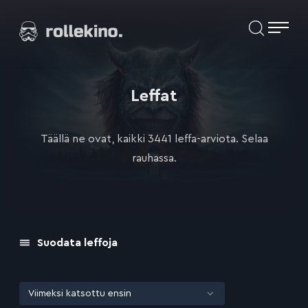
Siirry
Elokuvat ja elokuva-arviot | Rollekino.fi
suoraan
sisältöön
Fiilistelyä
lopputekstien
jälkeen.
Leffat
Täällä ne ovat, kaikki 3441 leffa-arviota. Selaa
rauhassa.
Suodata leffoja