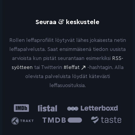
&
Seuraa
keskustele
Rollen leffaprofiilit löytyvät lähes jokaisesta netin
leffapalvelusta. Saat ensimmäisenä tiedon uusista
arvioista kun pistät seurantaan esimerkiksi
RSS-
syötteen
tai Twitterin
#leffat
-hashtagin. Alla
olevista palveluista löydät kätevästi
leffasuosituksia.
IMDb
Listal
Letterboxd
Trakt
The
Taste.io
Movie