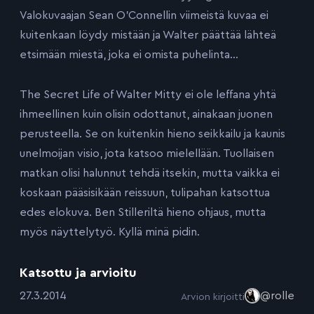
Valokuvaajan Sean O’Connellin viimeistä kuvaa ei
kuitenkaan löydy mistään ja Walter päättää lähteä
etsimään miestä, joka ei omista puhelinta…
The Secret Life of Walter Mitty ei ole leffana yhtä
ihmeellinen kuin olisin odottanut, ainakaan juonen
perusteella. Se on kuitenkin hieno seikkailu ja kaunis
unelmoijan visio, jota katsoo mielellään. Tuollaisen
matkan olisi halunnut tehdä itsekin, mutta vaikka ei
koskaan pääsisikään reissuun, tulipahan katsottua
edes elokuva. Ben Stilleriltä hieno ohjaus, mutta
myös näyttelytyö. Kyllä minä pidin.
Katsottu ja arvioitu
:
27.3.2014
@rolle
Arvion kirjoitti