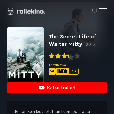
Siirry
Elokuvat ja elokuva-arviot | Rollekino.fi
suoraan
sisältöön
Fiilistelyä
lopputekstien
jälkeen.
The Secret Life of
Walter Mitty
2013
Erittäin hyvä
54
7.3
Metascore-
IMDb-
pisteet:
pisteet:
Katso traileri
Ennen kuin luet, otathan huomioon, että