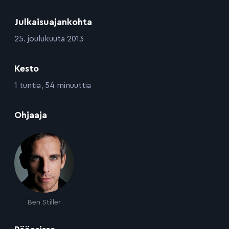
Julkaisuajankohta
:
25. joulukuuta 2013
Kesto
:
1 tuntia, 54 minuuttia
:
Ohjaaja
Ben Stiller
: