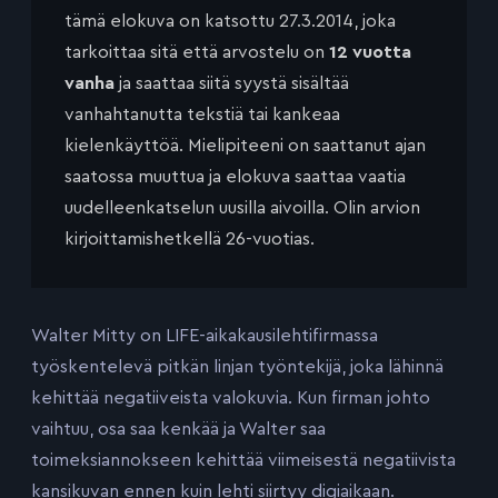
tämä elokuva on katsottu 27.3.2014, joka
tarkoittaa sitä että arvostelu on
12 vuotta
vanha
ja saattaa siitä syystä sisältää
vanhahtanutta tekstiä tai kankeaa
kielenkäyttöä. Mielipiteeni on saattanut ajan
saatossa muuttua ja elokuva saattaa vaatia
uudelleenkatselun uusilla aivoilla. Olin arvion
kirjoittamishetkellä 26-vuotias.
Walter Mitty on LIFE-aikakausilehtifirmassa
työskentelevä pitkän linjan työntekijä, joka lähinnä
kehittää negatiiveista valokuvia. Kun firman johto
vaihtuu, osa saa kenkää ja Walter saa
toimeksiannokseen kehittää viimeisestä negatiivista
kansikuvan ennen kuin lehti siirtyy digiaikaan.