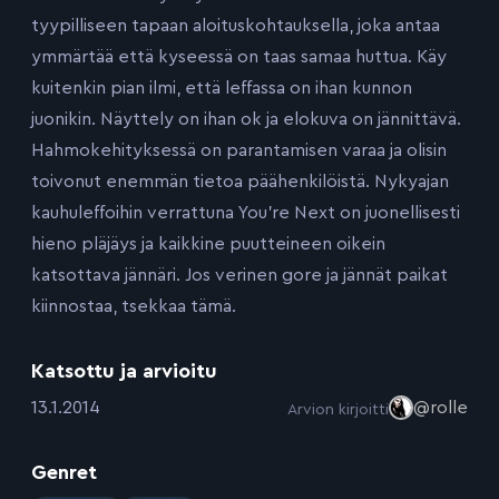
tyypilliseen tapaan aloituskohtauksella, joka antaa
ymmärtää että kyseessä on taas samaa huttua. Käy
kuitenkin pian ilmi, että leffassa on ihan kunnon
juonikin. Näyttely on ihan ok ja elokuva on jännittävä.
Hahmokehityksessä on parantamisen varaa ja olisin
toivonut enemmän tietoa päähenkilöistä. Nykyajan
kauhuleffoihin verrattuna You’re Next on juonellisesti
hieno pläjäys ja kaikkine puutteineen oikein
katsottava jännäri. Jos verinen gore ja jännät paikat
kiinnostaa, tsekkaa tämä.
Katsottu ja arvioitu
:
13.1.2014
@rolle
Arvion kirjoitti
Genret