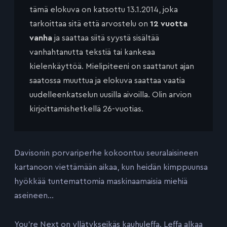
tämä elokuva on katsottu 13.1.2014, joka
tarkoittaa sitä että arvostelu on
12 vuotta
vanha
ja saattaa siitä syystä sisältää
vanhahtanutta tekstiä tai kankeaa
kielenkäyttöä. Mielipiteeni on saattanut ajan
saatossa muuttua ja elokuva saattaa vaatia
uudelleenkatselun uusilla aivoilla. Olin arvion
kirjoittamishetkellä 26-vuotias.
Davisonin porvariperhe kokoontuu seuralaisineen
kartanoon viettämään aikaa, kun heidän kimppuunsa
hyökkää tuntemattomia maskinaamaisia miehiä
aseineen…
You’re Next on yllätykseikäs kauhuleffa. Leffa alkaa