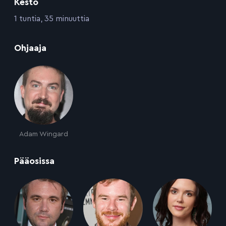
Kesto
:
1 tuntia, 35 minuuttia
:
Ohjaaja
Adam Wingard
:
Pääosissa