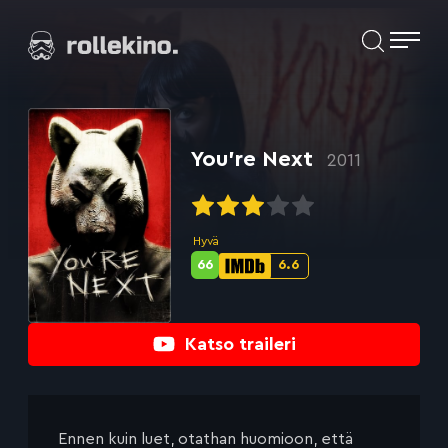
Siirry
Elokuvat ja elokuva-arviot | Rollekino.fi
suoraan
sisältöön
Fiilistelyä
lopputekstien
jälkeen.
You’re Next
2011
Hyvä
66
6.6
Metascore-
IMDb-
pisteet:
pisteet:
Katso traileri
Ennen kuin luet, otathan huomioon, että