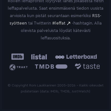
Rollen leffaprofiilit löytyvät lähes jokaisesta netin
leffapalvelusta. Saat ensimmäisenä tiedon uusista
arvioista kun pistät seurantaan esimerkiksi
RSS-
syötteen
tai Twitterin
#leffat
-hashtagin. Alla
olevista palveluista löydät kätevästi
leffasuosituksia.
IMDb
Listal
Letterboxd
Trakt
The
Taste.io
Movie
Database
© Copyright Roni Laukkarinen 2005-2026 - Kaikki oikeudet
pidätetään (data: IMDb, TMDB, JustWatch)