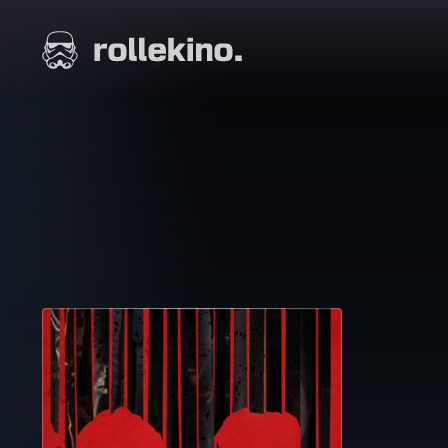
Siirry
suoraan
Elokuvat ja elokuva-arviot | Rollekino.fi
sisältöön
Fiilistelyä
lopputekstien
jälkeen.