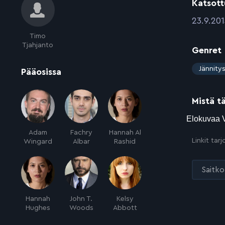
Katsott
:
23.9.201
Timo
Tjahjanto
Genret
:
Jännity
:
Pääosissa
Mistä t
Adam
Fachry
Hannah Al
Linkit tar
Wingard
Albar
Rashid
Saitko 
Hannah
John T.
Kelsy
Hughes
Woods
Abbott