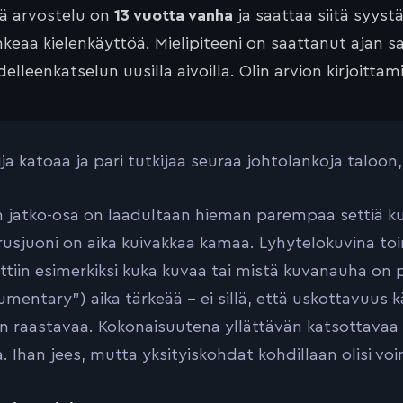
tä arvostelu on
13 vuotta vanha
ja saattaa siitä syyst
keaa kielenkäyttöä. Mielipiteeni on saattanut ajan 
elleenkatselun uusilla aivoilla. Olin arvion kirjoittam
ija katoaa ja pari tutkijaa seuraa johtolankoja taloon
 jatko-osa on laadultaan hieman parempaa settiä kuin 
rusjuoni on aika kuivakkaa kamaa. Lyhytelokuvina to
tiin esimerkiksi kuka kuvaa tai mistä kuvanauha on 
mentary”) aika tärkeää – ei sillä, että uskottavuus k
in raastavaa. Kokonaisuutena yllättävän katsottavaa
. Ihan jees, mutta yksityiskohdat kohdillaan olisi voi