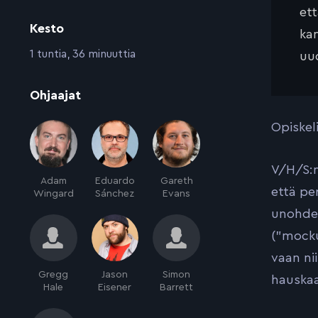
et
Kesto
kan
:
1 tuntia, 36 minuuttia
uud
:
Ohjaajat
Opiskel
V/H/S:n
Adam
Eduardo
Gareth
että pe
Wingard
Sánchez
Evans
unohdet
(”mocku
vaan ni
Gregg
Jason
Simon
hauskaa
Hale
Eisener
Barrett