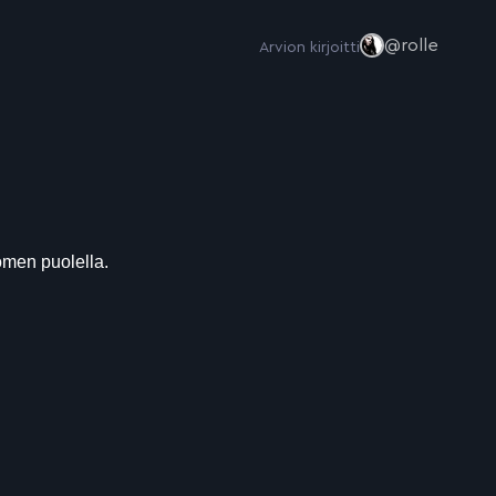
@rolle
Arvion kirjoitti