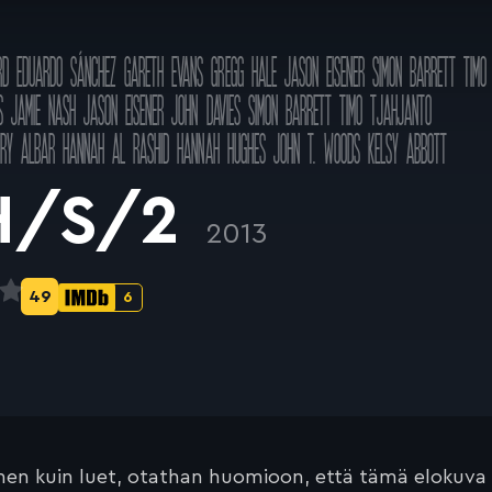
RD
EDUARDO SÁNCHEZ
GARETH EVANS
GREGG HALE
JASON EISENER
SIMON BARRETT
TIMO
S
JAMIE NASH
JASON EISENER
JOHN DAVIES
SIMON BARRETT
TIMO TJAHJANTO
HRY ALBAR
HANNAH AL RASHID
HANNAH HUGHES
JOHN T. WOODS
KELSY ABBOTT
H/S/2
2013
49
6
Metascore-
IMDb-
pisteet:
pisteet:
en kuin luet, otathan huomioon, että tämä elokuva on