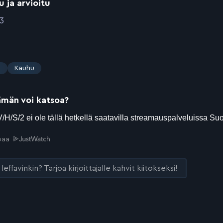
u ja arvioitu
3
s
Kauhu
ämän voi katsoa?
joaa
leffavinkin? Tarjoa kirjoittajalle kahvit kiitokseksi!