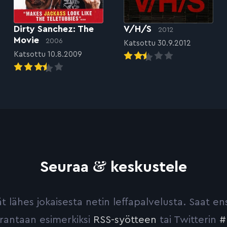
Dirty Sanchez: The
V/H/S
2012
Movie
2006
Katsottu 30.9.2012
Katsottu 10.8.2009
&
Seuraa
keskustele
yvät lähes jokaisesta netin leffapalvelusta. Saat 
urantaan esimerkiksi
RSS-syötteen
tai Twitterin
#