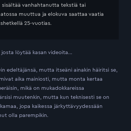
ä sisältää vanhahtanutta tekstiä tai
saatossa muuttua ja elokuva saattaa vaatia
ishetkellä 25-vuotias.
, josta löytää kasan videoita…
edeltäjänsä, mutta itseäni ainakin häiritsi se,
imivat aika mainiosti, mutta monta kertaa
peräisin, mikä on mukadokkareissa
ärsisi muutenkin, mutta kun teknisesti se on
 kamaa, jopa kaikessa järkyttävyydessään
nut olla parempikin.