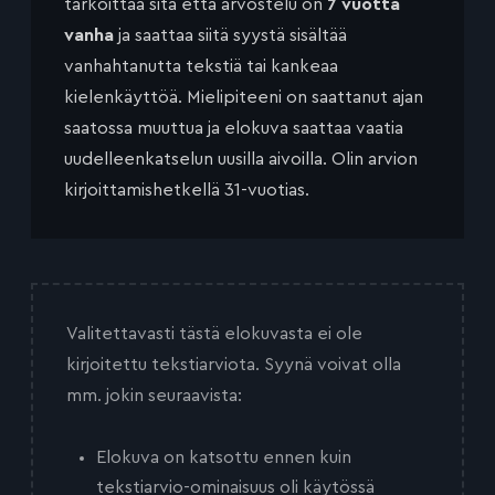
tarkoittaa sitä että arvostelu on
7 vuotta
vanha
ja saattaa siitä syystä sisältää
vanhahtanutta tekstiä tai kankeaa
kielenkäyttöä. Mielipiteeni on saattanut ajan
saatossa muuttua ja elokuva saattaa vaatia
uudelleenkatselun uusilla aivoilla. Olin arvion
kirjoittamishetkellä 31-vuotias.
Valitettavasti tästä elokuvasta ei ole
kirjoitettu tekstiarviota. Syynä voivat olla
mm. jokin seuraavista:
Elokuva on katsottu ennen kuin
tekstiarvio-ominaisuus oli käytössä