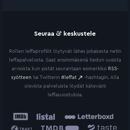
&
Seuraa
keskustele
Rollen leffaprofiilit löytyvät lähes jokaisesta netin
leffapalvelusta. Saat ensimmäisenä tiedon uusista
arvioista kun pistät seurantaan esimerkiksi
RSS-
syötteen
tai Twitterin
#leffat
-hashtagin. Alla
olevista palveluista löydät kätevästi
leffasuosituksia.
IMDb
Listal
Letterboxd