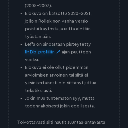
(2005-2007).
Elokuva on katsottu 2020-2021,
jolloin Rollekinon vanha versio
poistui käytöstä ja uutta alettiin
työstämään.
Leffa on ainoastaan pisteytetty
IMDb-profiiliin
ajan puutteen
vuoksi.
Elokuva ei ole ollut pidemmän
arvioimisen arvoinen tai siitä ei
yksinkertaisesti ole riittänyt juttua
tekstiksi asti.
Jokin muu tuntematon syy, mutta
todennäköisesti jokin edellisestä.
Toivottavasti silti nautit suuntaa-antavasta