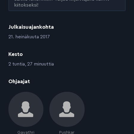
kiitokseksi!
Julkaisuajankohta
:
21. heinäkuuta 2017
Kesto
:
2 tuntia, 27 minuuttia
:
Ohjaajat
Gayathri
Pushkar