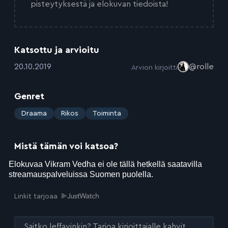
pisteytyksestä ja elokuvan tiedoista!
Katsottu ja arvioitu
:
20.10.2019
@rolle
Arvion kirjoitti
Genret
:
Draama
Rikos
Toiminta
Mistä tämän voi katsoa?
Linkit tarjoaa
Saitko leffavinkin? Tarjoa kirjoittajalle kahvit