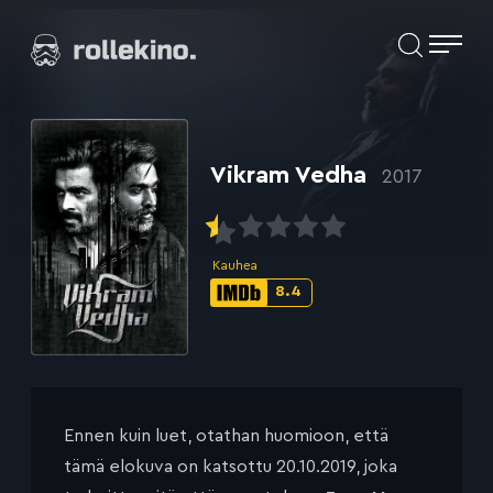
Siirry
Elokuvat ja elokuva-arviot | Rollekino.fi
suoraan
sisältöön
Fiilistelyä
lopputekstien
jälkeen.
Vikram Vedha
2017
Kauhea
8.4
IMDb-
pisteet:
Ennen kuin luet, otathan huomioon, että
tämä elokuva on katsottu 20.10.2019, joka