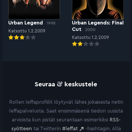
Urban Legend
Urban Legends: Final
1998
Cut
2000
Katsottu 1.2.2009
Katsottu 1.2.2009
&
Seuraa
keskustele
Rollen leffaprofiilit löytyvät lähes jokaisesta netin
leffapalvelusta. Saat ensimmäisenä tiedon uusista
arvioista kun pistät seurantaan esimerkiksi
RSS-
syötteen
tai Twitterin
#leffat
-hashtagin. Alla