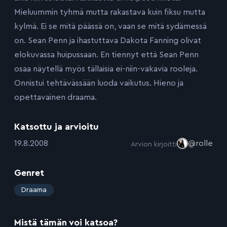
Mieluummin tyhmä mutta rakastava kuin fiksu mutta
kylmä. Ei se mitä päässä on, vaan se mitä sydämessä
on. Sean Penn ja ihastuttava Dakota Fanning olivat
elokuvassa huipussaan. En tiennyt että Sean Penn
osaa näytellä myös tällaisia ei-niin-vakavia rooleja.
Onnistui tehtävässään luoda vaikutus. Hieno ja
opettavainen draama.
Katsottu ja arvioitu
:
19.8.2008
@rolle
Arvion kirjoitti
Genret
:
Draama
Mistä tämän voi katsoa?