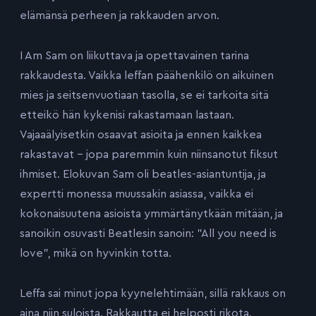
elämänsä perheen ja rakkauden arvon.
I Am Sam on liikuttava ja opettavainen tarina
rakkaudesta. Vaikka leffan päähenkilö on aikuinen
mies ja seitsenvuotiaan tasolla, se ei tarkoita sitä
etteikö hän kykenisi rakastamaan lastaan.
Vajaaälyisetkin osaavat asioita ja ennen kaikkea
rakastavat – jopa paremmin kuin niinsanotut fiksut
ihmiset. Elokuvan Sam oli beatles-asiantuntija, ja
expertti monessa muussakin asiassa, vaikka ei
kokonaisuutena asioista ymmärtänytkään mitään, ja
sanoikin osuvasti Beatlesin sanoin: ”All you need is
love”, mikä on hyvinkin totta.
Leffa sai minut jopa kyynelehtimään, sillä rakkaus on
aina niin suloista. Rakkautta ei helposti rikota.