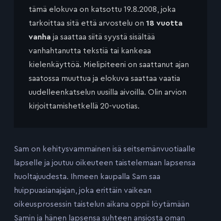
tämä elokuva on katsottu 19.8.2008, joka
tarkoittaa sitä että arvostelu on
18 vuotta
vanha
ja saattaa siitä syystä sisältää
vanhahtanutta tekstiä tai kankeaa
kielenkäyttöä. Mielipiteeni on saattanut ajan
saatossa muuttua ja elokuva saattaa vaatia
uudelleenkatselun uusilla aivoilla. Olin arvion
kirjoittamishetkellä 20-vuotias.
Sam on kehitysvammainen isä seitsemänvuotiaalle
lapselle ja joutuu oikeuteen taistelemaan lapsensa
huoltajuudesta. Ihmeen kaupalla Sam saa
huippuasianajajan, joka erittäin vaikean
oikeusprosessin taistelun aikana oppii löytämään
Samin ja hänen lapsensa suhteen ansiosta oman