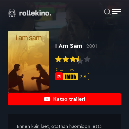
Siirry
Elokuvat ja elokuva-arviot | Rollekino.fi
suoraan
sisältöön
Fiilistelyä
lopputekstien
jälkeen.
I Am Sam
2001
Erittäin hyvä
28
7.6
Metascore-
IMDb-
pisteet:
pisteet:
Katso traileri
Ennen kuin luet, otathan huomioon, että