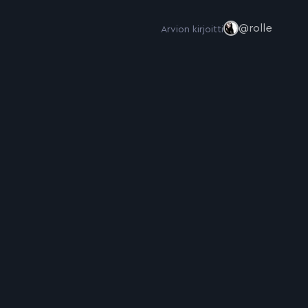
@rolle
Arvion kirjoitti