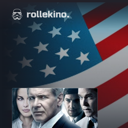
Siirry
suoraan
Elokuvat ja elokuva-arviot | Rollekino.fi
sisältöön
Fiilistelyä
lopputekstien
jälkeen.