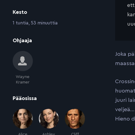
et
Kesto
kan
:
1 tuntia, 53 minuuttia
uud
:
Ohjaaja
Joka pä
maassao
Wayne
Crossin
Kramer
huomatt
:
Pääosissa
juuri l
veljeä… 
Hieno d
Alice
Ashley
Cliff