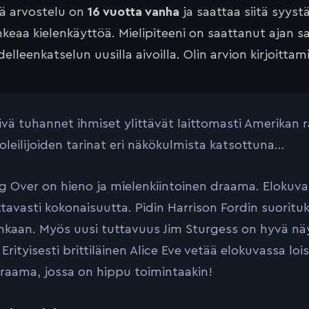
tä arvostelu on
16 vuotta vanha
ja saattaa siitä syyst
keaa kielenkäyttöä. Mielipiteeni on saattanut ajan 
elleenkatselun uusilla aivoilla. Olin arvion kirjoittam
ivä tuhannet ihmiset ylittävät laittomasti Amerikan 
leilijoiden tarinat eri näkökulmista katsottuna…
g Over on hieno ja mielenkiintoinen draama. Elokuv
avasti kokonaisuutta. Pidin Harrison Fordin suorituk
ainkaan. Myös uusi tuttavuus Jim Sturgess on hyvä näyt
Erityisesti brittiläinen Alice Eve vetää elokuvassa loi
raama, jossa on hippu toimintaakin!