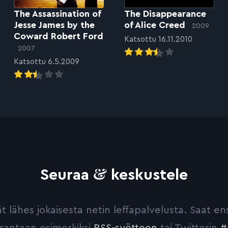
The Assassination of
The Disappearance
Jesse James by the
of Alice Creed
2009
Coward Robert Ford
Katsottu 16.11.2010
2007
Katsottu 6.5.2009
&
Seuraa
keskustele
yvät lähes jokaisesta netin leffapalvelusta. Saat 
urantaan esimerkiksi
RSS-syötteen
tai Twitterin
#