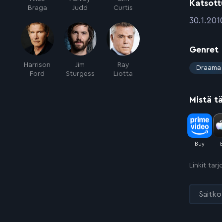
Katsott
Braga
Judd
Curtis
:
30.1.201
Genret
Harrison
Jim
Ray
:
Draama
Ford
Sturgess
Liotta
Mistä t
Linkit tar
Saitko 