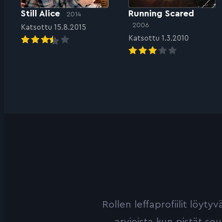
Still Alice
Running Scared
2014
2006
Katsottu 15.8.2015
Katsottu 1.3.2010
Rollen leffaprofiilit löyt
arvioista kun pistät se