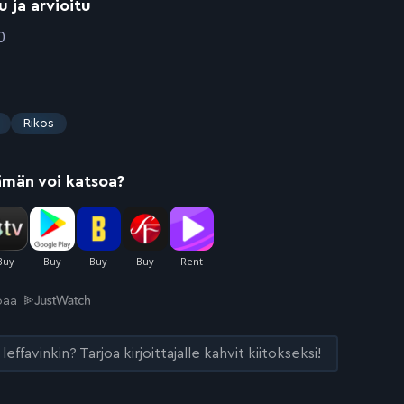
u ja arvioitu
0
Rikos
ämän voi katsoa?
joaa
leffavinkin? Tarjoa kirjoittajalle kahvit kiitokseksi!