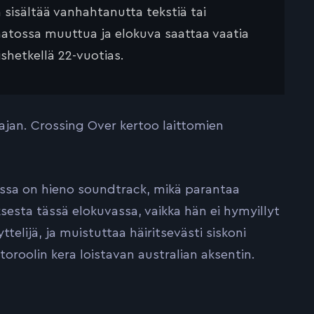
ä sisältää vanhahtanutta tekstiä tai
saatossa muuttua ja elokuva saattaa vaatia
ishetkellä 22-vuotias.
rajan. Crossing Over kertoo laittomien
assa on hieno soundtrack, mikä parantaa
sesta tässä elokuvassa, vaikka hän ei hymyillyt
telijä, ja muistuttaa häiritsevästi siskoni
storoolin kera loistavan australian aksentin.