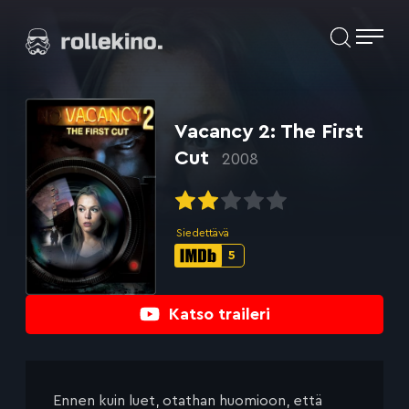
Siirry
Elokuvat ja elokuva-arviot | Rollekino.fi
suoraan
sisältöön
Fiilistelyä
lopputekstien
jälkeen.
Vacancy 2: The First
Cut
2008
Siedettävä
5
IMDb-
pisteet:
Katso traileri
Ennen kuin luet, otathan huomioon, että