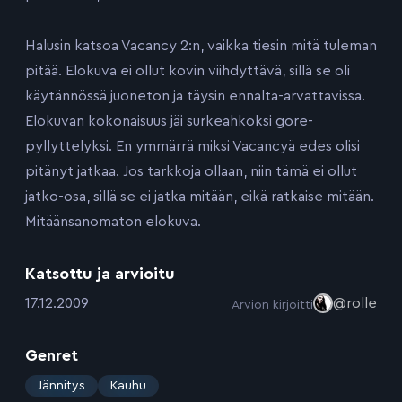
Halusin katsoa Vacancy 2:n, vaikka tiesin mitä tuleman
pitää. Elokuva ei ollut kovin viihdyttävä, sillä se oli
käytännössä juoneton ja täysin ennalta-arvattavissa.
Elokuvan kokonaisuus jäi surkeahkoksi gore-
pyllyttelyksi. En ymmärrä miksi Vacancyä edes olisi
pitänyt jatkaa. Jos tarkkoja ollaan, niin tämä ei ollut
jatko-osa, sillä se ei jatka mitään, eikä ratkaise mitään.
Mitäänsanomaton elokuva.
Katsottu ja arvioitu
:
17.12.2009
@rolle
Arvion kirjoitti
Genret
:
Jännitys
Kauhu