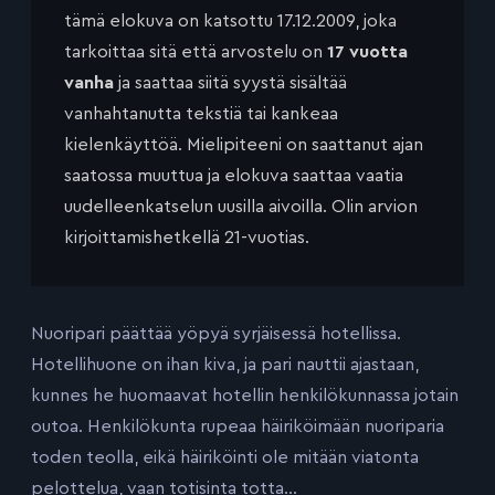
tämä elokuva on katsottu 17.12.2009, joka
tarkoittaa sitä että arvostelu on
17 vuotta
vanha
ja saattaa siitä syystä sisältää
vanhahtanutta tekstiä tai kankeaa
kielenkäyttöä. Mielipiteeni on saattanut ajan
saatossa muuttua ja elokuva saattaa vaatia
uudelleenkatselun uusilla aivoilla. Olin arvion
kirjoittamishetkellä 21-vuotias.
Nuoripari päättää yöpyä syrjäisessä hotellissa.
Hotellihuone on ihan kiva, ja pari nauttii ajastaan,
kunnes he huomaavat hotellin henkilökunnassa jotain
outoa. Henkilökunta rupeaa häiriköimään nuoriparia
toden teolla, eikä häiriköinti ole mitään viatonta
pelottelua, vaan totisinta totta…