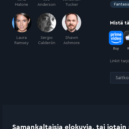
:
Fantasi
Malone
Anderson
Tucker
Mistä t
Laura
Sergio
Shawn
Ramsey
Calderón
Ashmore
Linkit tar
Saitko 
Samankaltaisia elokuvia, tai jotain