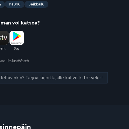
a
Kauhu
Seikkailu
ämän voi katsoa?
joaa
leffavinkin? Tarjoa kirjoittajalle kahvit kiitokseksi!
 sinnepäin