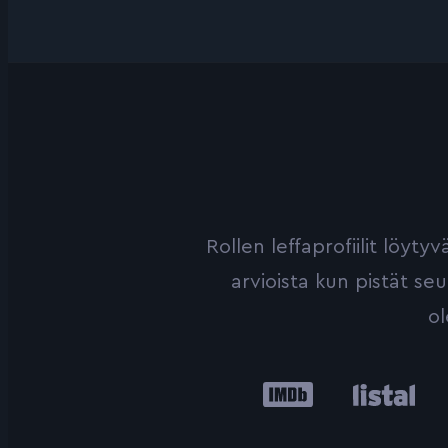
Rollen leffaprofiilit löyt
arvioista kun pistät se
ol
IMDb
Listal
Le