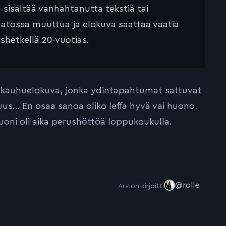
ä sisältää vanhahtanutta tekstiä tai
saatossa muuttua ja elokuva saattaa vaatia
ishetkellä 20-vuotias.
ava kauhuelokuva, jonka ydintapahtumat sattuvat
us… En osaa sanoa oliko leffa hyvä vai huono,
uoni oli aika perushöttöä loppukoukulla.
@rolle
Arvion kirjoitti