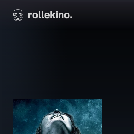
Siirry
suoraan
Elokuvat ja elokuva-arviot | Rollekino.fi
sisältöön
Fiilistelyä
lopputekstien
jälkeen.