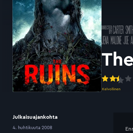
Ohjannut
CARTER SMIT
k
Pääosissa
JENA MALONE
JOE A
The
Kelvollinen
Julkaisuajankohta
:
4. huhtikuuta 2008
Enn