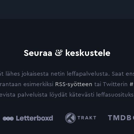
&
Seuraa
keskustele
yvät lähes jokaisesta netin leffapalvelusta. Saat 
urantaan esimerkiksi
RSS-syötteen
tai Twitterin
#
evista palveluista löydät kätevästi leffasuosituks
tterboxd
Trakt
The
Movie