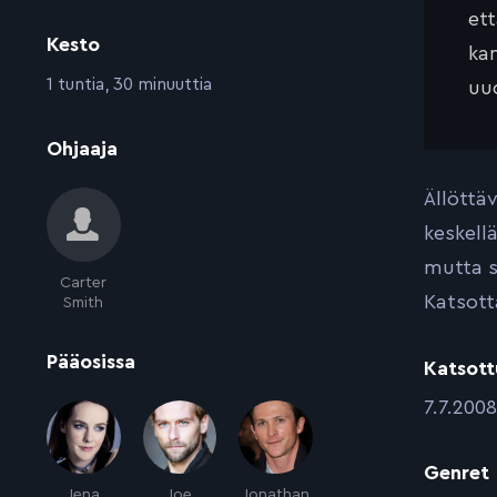
et
Kesto
kan
:
1 tuntia, 30 minuuttia
uud
:
Ohjaaja
Ällöttä
keskell
mutta s
Carter
Katsott
Smith
:
Pääosissa
Katsott
:
7.7.2008
Genret
Jena
Joe
Jonathan