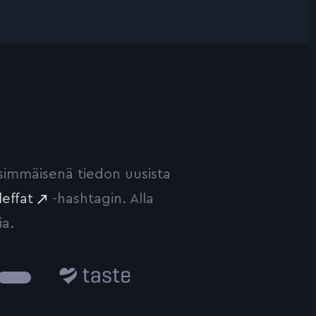
ensimmäisenä tiedon uusista
leffat
-hashtagin. Alla
ia.
Taste.io