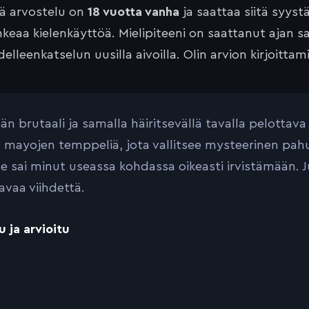
tä arvostelu on
18 vuotta vanha
ja saattaa siitä syyst
keaa kielenkäyttöä. Mielipiteeni on saattanut ajan 
elleenkatselun uusilla aivoilla. Olin arvion kirjoittam
vän brutaali ja samalla häiritsevällä tavalla pelott
ä mayojen temppeliä, jota vallitsee mysteerinen pahu
e sai minut useassa kohdassa oikeasti irvistämään. J
avaa viihdettä.
u ja arvioitu