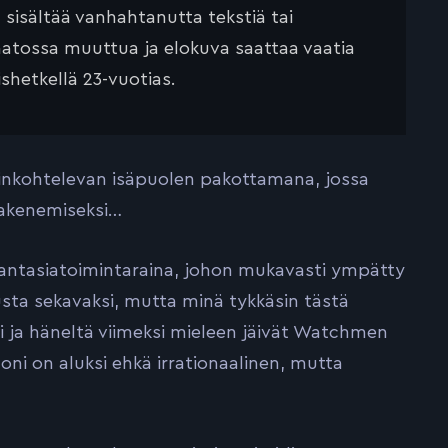
ä sisältää vanhahtanutta tekstiä tai
saatossa muuttua ja elokuva saattaa vaatia
ishetkellä 23-vuotias.
oinkohtelevan isäpuolen pakottamana, jossa
 pakenemiseksi…
 fantasiatoimintaraina, johon mukavasti ympätty
kausta sekavaksi, mutta minä tykkäsin tästä
i ja häneltä viimeksi mieleen jäivät Watchmen
oni on aluksi ehkä irrationaalinen, mutta