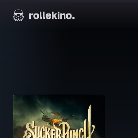
Siirry
suoraan
Elokuvat ja elokuva-arviot | Rollekino.fi
sisältöön
Fiilistelyä
lopputekstien
jälkeen.