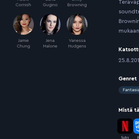
Teräväp
Cornish
Gugino
Browning
soundtra
Brownin
mukaans
Jamie
Jena
Vanessa
Chung
Malone
Hudgens
Katsott
:
25.8.201
Genret
:
Fantasi
Mistä t