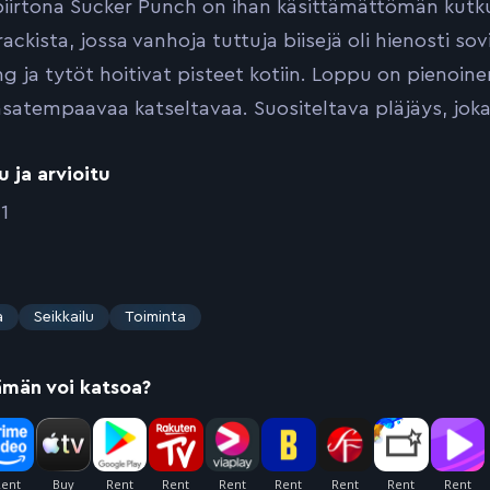
iirtona Sucker Punch on ihan käsittämättömän kutkut
ckista, jossa vanhoja tuttuja biisejä oli hienosti sov
g ja tytöt hoitivat pisteet kotiin. Loppu on pienoi
atempaavaa katseltavaa. Suositeltava pläjäys, joka e
u ja arvioitu
1
a
Seikkailu
Toiminta
ämän voi katsoa?