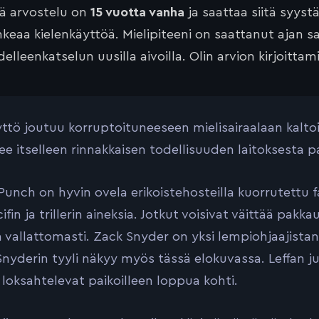
tä arvostelu on
15 vuotta vanha
ja saattaa siitä syyst
keaa kielenkäyttöä. Mielipiteeni on saattanut ajan 
elleenkatselun uusilla aivoilla. Olin arvion kirjoittam
yttö joutuu korruptoituneeseen mielisairaalaan kalt
lee itselleen rinnakkaisen todellisuuden laitoksesta
Punch on hyvin ovela erikoistehosteilla kuorrutettu
fin ja trillerin aineksia. Jotkut voisivat väittää pak
 vallattomasti. Zack Snyder on yksi lempiohjaajistan
 Snyderin tyyli näkyy myös tässä elokuvassa. Leffan ju
 loksahtelevat paikoilleen loppua kohti.