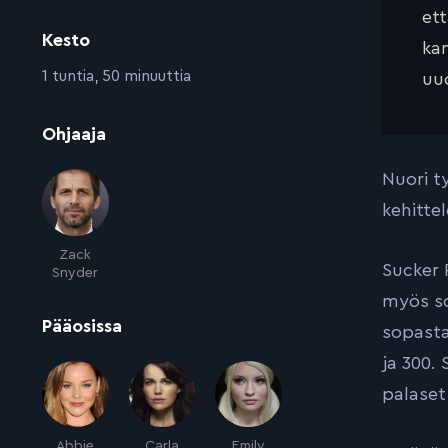
et
Kesto
kan
:
1 tuntia, 50 minuuttia
uud
:
Ohjaaja
Nuori t
kehitte
Zack
Sucker 
Snyder
myös sci
:
Pääosissa
sopasta
ja 300.
palaset
Abbie
Carla
Emily