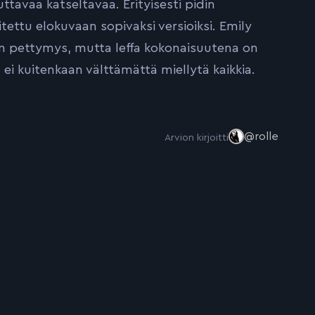
tavaa katseltavaa. Erityisesti pidin
itettu elokuvaan sopivaksi versioiksi. Emily
nen pettymys, mutta leffa kokonaisuutena on
i kuitenkaan välttämättä miellytä kaikkia.
@rolle
Arvion kirjoitti