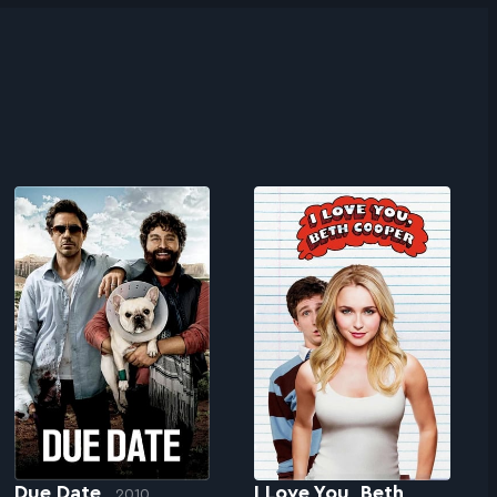
Due Date
I Love You, Beth
2010