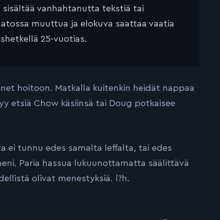
ä sisältää vanhahtanutta tekstiä tai
saatossa muuttua ja elokuva saattaa vaatia
ishetkellä 25-vuotias.
hänet hoitoon. Matkalla kuitenkin heidät nappaa
yy etsiä Chow käsiinsä tai Doug potkaisee
ei tunnu edes samalta leffalta, tai edes
meni. Paria hassua lukuunottamatta säälittävä
dellistä olivat menestyksiä. í?h.