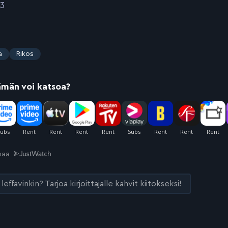
13
a
Rikos
ämän voi katsoa?
joaa
leffavinkin? Tarjoa kirjoittajalle kahvit kiitokseksi!