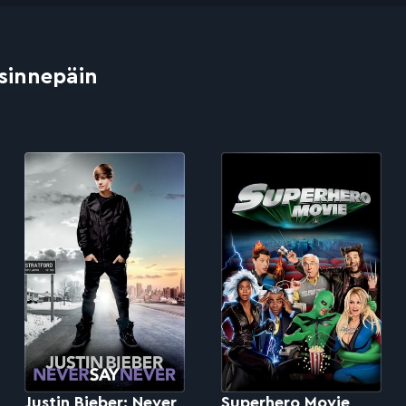
 sinnepäin
Justin Bieber: Never
Superhero Movie