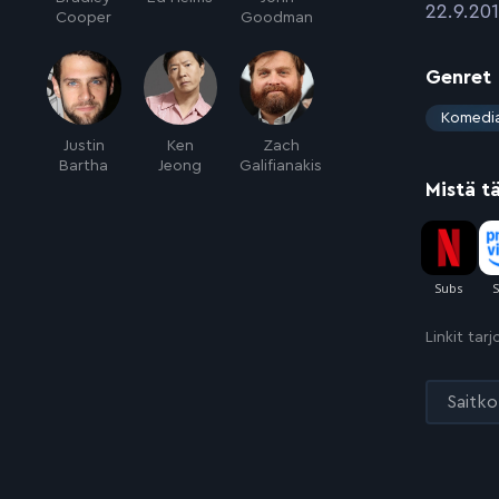
:
22.9.20
Cooper
Goodman
Genret
:
Komedi
Justin
Ken
Zach
Bartha
Jeong
Galifianakis
Mistä t
Linkit tar
Saitko 