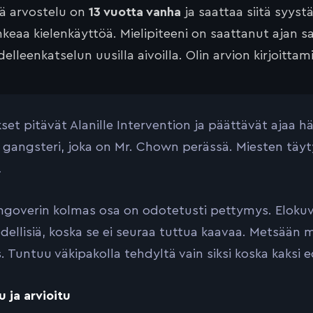
tä arvostelu on
13 vuotta vanha
ja saattaa siitä syyst
keaa kielenkäyttöä. Mielipiteeni on saattanut ajan 
elleenkatselun uusilla aivoilla. Olin arvion kirjoittam
set pitävät Alanille Intervention ja päättävät ajaa 
 gangsteri, joka on Mr. Chown perässä. Miesten täyt
…
goverin kolmas osa on odotetusti pettymys. Elokuva 
edellisiä, koska se ei seuraa tuttua kaavaa. Metsään 
. Tuntuu väkipakolla tehdyltä vain siksi koska kaksi e
u ja arvioitu