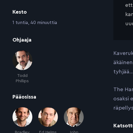
et
Kesto
kan
:
1 tuntia, 40 minuuttia
uud
:
Ohjaaja
Kaveruk
äkäinen
tyhjää
Todd
Phillips
The Han
:
Pääosissa
osaksi 
räpellys
Katsott
Bradley
Ed Helms
John