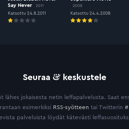
Say Never
2011
2008
Katsottu 24.8.2011
Katsottu 24.4.2008
&
Seuraa
keskustele
yvät lähes jokaisesta netin leffapalvelusta. Saat 
urantaan esimerkiksi
RSS-syötteen
tai Twitterin
#
evista palveluista löydät kätevästi leffasuosituks