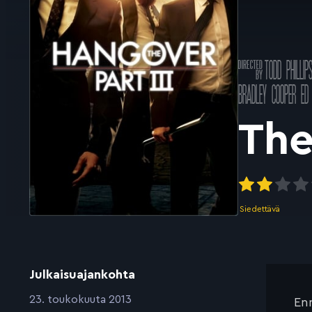
Ohjannut
TODD PHILLIP
k
Pääosissa
BRADLEY COOPER
ED
The
Siedettävä
Julkaisuajankohta
:
23. toukokuuta 2013
Enn