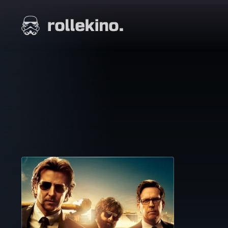
Siirry
suoraan
Elokuvat ja elokuva-arviot | Rollekino.fi
sisältöön
Fiilistelyä
lopputekstien
jälkeen.