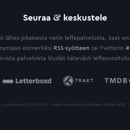
&
Seuraa
keskustele
yvät lähes jokaisesta netin leffapalvelusta. Saat 
urantaan esimerkiksi
RSS-syötteen
tai Twitterin
#
evista palveluista löydät kätevästi leffasuosituks
tterboxd
Trakt
The
Movie
Database
 Laukkarinen 2005-2026 - Kaikki oikeudet pidätetään (data: IMDb,