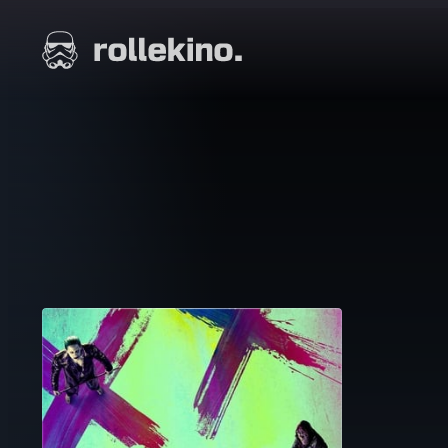
Siirry
suoraan
Elokuvat ja elokuva-arviot | Rollekino.fi
sisältöön
Fiilistelyä
lopputekstien
jälkeen.