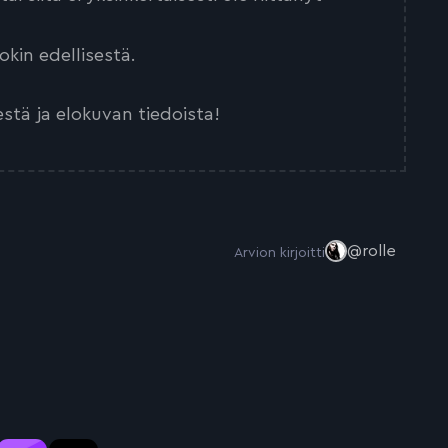
kin edellisestä.
estä ja elokuvan tiedoista!
@rolle
Arvion kirjoitti