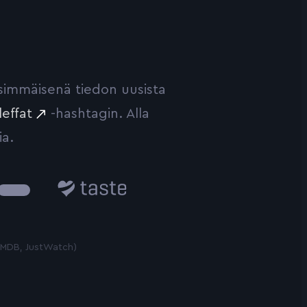
ensimmäisenä tiedon uusista
leffat
-hashtagin. Alla
ia.
Taste.io
 TMDB, JustWatch)