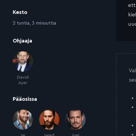
et
Kesto
kie
:
2 tuntia, 3 minuuttia
uud
:
Ohjaaja
Va
David
se
Ayer
:
Pääosissa
Jai
Jared
Joel