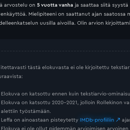
tä arvostelu on
5 vuotta vanha
ja saattaa siitä syystä
lenkäyttöä. Mielipiteeni on saattanut ajan saatossa 
elleenkatselun uusilla aivoilla. Olin arvion kirjoittam
litettavasti tästä elokuvasta ei ole kirjoitettu teksti
uraavista:
Elokuva on katsottu ennen kuin tekstiarvio-ominaisu
Elokuva on katsottu 2020-2021, jolloin Rollekinon va
alettiin työstämään.
Leffa on ainoastaan pisteytetty
IMDb-profiiliin
aja
Elokuva ei ole ollut pidemmän arvioimisen arvoinen tai