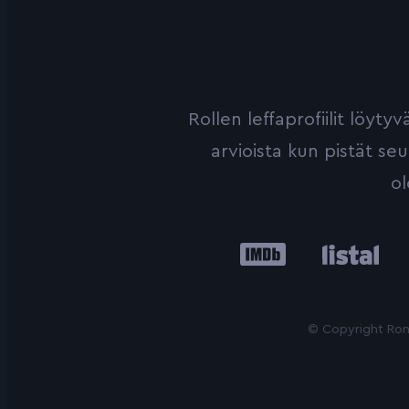
Rollen leffaprofiilit löyt
arvioista kun pistät se
ol
IMDb
Listal
Le
© Copyright Roni