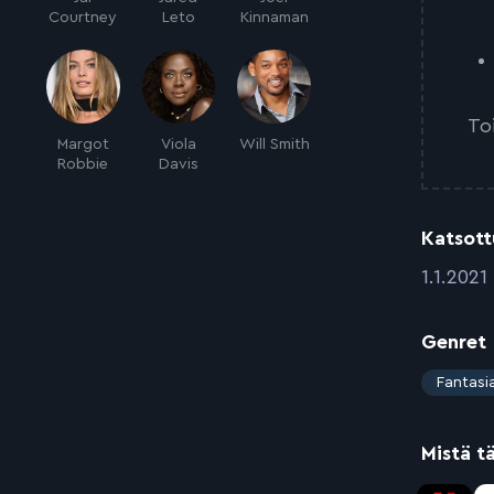
Courtney
Leto
Kinnaman
To
Margot
Viola
Will Smith
Robbie
Davis
Katsott
:
1.1.2021
Genret
:
Fantasi
Mistä t