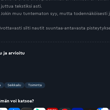
juttua tekstiksi asti.
Jokin muu tuntematon syy, mutta todennäköisesti jo
ivottavasti silti nautit suuntaa-antavasta pisteytyks
u ja arvioitu
a
Seikkailu
Toiminta
ämän voi katsoa?