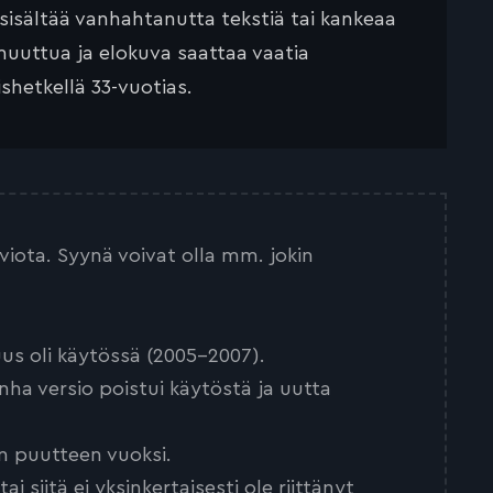
 sisältää vanhahtanutta tekstiä tai kankeaa
muuttua ja elokuva saattaa vaatia
ishetkellä 33-vuotias.
arviota. Syynä voivat olla mm. jokin
us oli käytössä (2005-2007).
nha versio poistui käytöstä ja uutta
n puutteen vuoksi.
 siitä ei yksinkertaisesti ole riittänyt