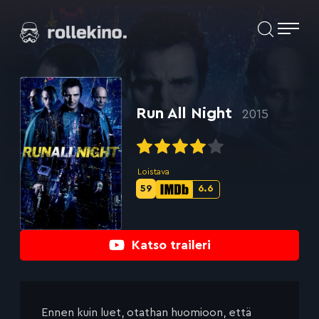
Siirry
Elokuvat ja elokuva-arviot | Rollekino.fi
suoraan
sisältöön
Fiilistelyä
lopputekstien
jälkeen.
Run All Night
2015
Loistava
59
6.6
Metascore-
IMDb-
pisteet:
pisteet:
Katso traileri
Ennen kuin luet, otathan huomioon, että