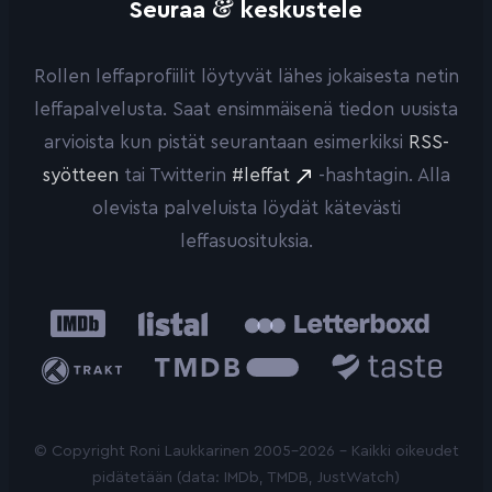
&
Seuraa
keskustele
Rollen leffaprofiilit löytyvät lähes jokaisesta netin
leffapalvelusta. Saat ensimmäisenä tiedon uusista
arvioista kun pistät seurantaan esimerkiksi
RSS-
syötteen
tai Twitterin
#leffat
-hashtagin. Alla
olevista palveluista löydät kätevästi
leffasuosituksia.
IMDb
Listal
Letterboxd
Trakt
The
Taste.io
Movie
Database
© Copyright Roni Laukkarinen 2005-2026 - Kaikki oikeudet
pidätetään (data: IMDb, TMDB, JustWatch)