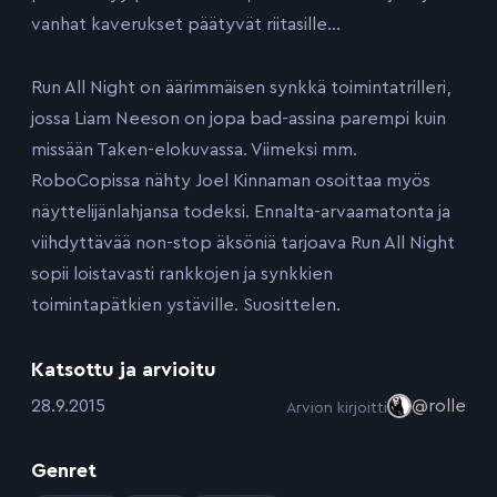
vanhat kaverukset päätyvät riitasille…
Run All Night on äärimmäisen synkkä toimintatrilleri,
jossa Liam Neeson on jopa bad-assina parempi kuin
missään Taken-elokuvassa. Viimeksi mm.
RoboCopissa nähty Joel Kinnaman osoittaa myös
näyttelijänlahjansa todeksi. Ennalta-arvaamatonta ja
viihdyttävää non-stop äksöniä tarjoava Run All Night
sopii loistavasti rankkojen ja synkkien
toimintapätkien ystäville. Suosittelen.
Katsottu ja arvioitu
:
28.9.2015
@rolle
Arvion kirjoitti
Genret