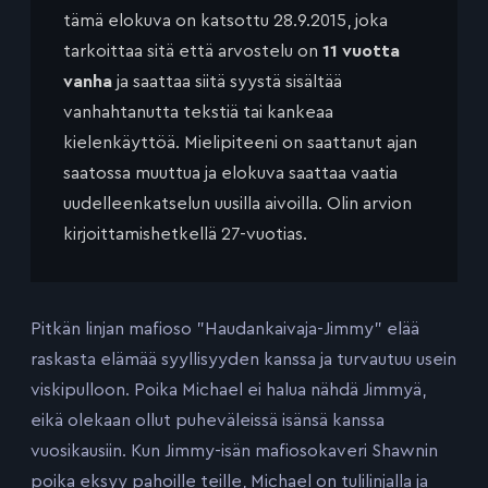
tämä elokuva on katsottu 28.9.2015, joka
tarkoittaa sitä että arvostelu on
11 vuotta
vanha
ja saattaa siitä syystä sisältää
vanhahtanutta tekstiä tai kankeaa
kielenkäyttöä. Mielipiteeni on saattanut ajan
saatossa muuttua ja elokuva saattaa vaatia
uudelleenkatselun uusilla aivoilla. Olin arvion
kirjoittamishetkellä 27-vuotias.
Pitkän linjan mafioso ”Haudankaivaja-Jimmy” elää
raskasta elämää syyllisyyden kanssa ja turvautuu usein
viskipulloon. Poika Michael ei halua nähdä Jimmyä,
eikä olekaan ollut puheväleissä isänsä kanssa
vuosikausiin. Kun Jimmy-isän mafiosokaveri Shawnin
poika eksyy pahoille teille, Michael on tulilinjalla ja