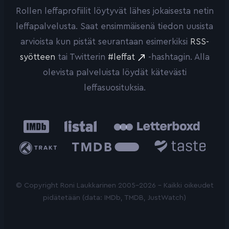
Rollen leffaprofiilit löytyvät lähes jokaisesta netin
leffapalvelusta. Saat ensimmäisenä tiedon uusista
arvioista kun pistät seurantaan esimerkiksi
RSS-
syötteen
tai Twitterin
#leffat
-hashtagin. Alla
olevista palveluista löydät kätevästi
leffasuosituksia.
IMDb
Listal
Letterboxd
Trakt
The
Taste.io
Movie
Database
© Copyright Roni Laukkarinen 2005-2026 - Kaikki oikeudet
pidätetään (data: IMDb, TMDB, JustWatch)