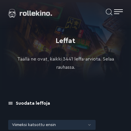
Siirry
Elokuvat ja elokuva-arviot | Rollekino.fi
suoraan
sisältöön
Fiilistelyä
lopputekstien
jälkeen.
Leffat
Täällä ne ovat, kaikki 3441 leffa-arviota. Selaa
rauhassa.
Suodata leffoja