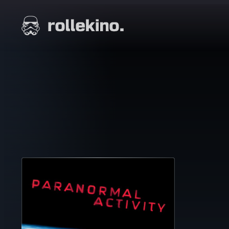
Siirry
suoraan
Elokuvat ja elokuva-arviot | Rollekino.fi
sisältöön
Fiilistelyä
lopputekstien
jälkeen.