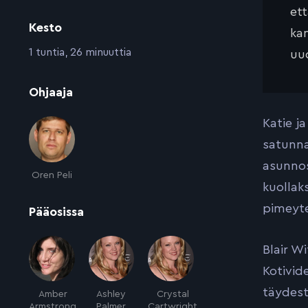
et
Kesto
kan
:
1 tuntia, 26 minuuttia
uud
:
Ohjaaja
Katie j
satunna
asunnos
Oren Peli
kuollak
pimeyt
:
Pääosissa
Blair W
Kotivid
täydest
Amber
Ashley
Crystal
Armstrong
Palmer
Cartwright