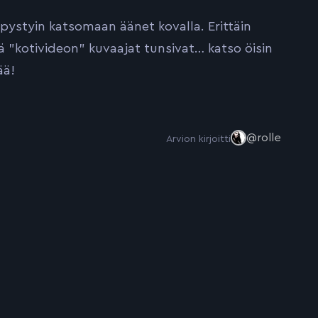
a pystyin katsomaan äänet kovalla. Erittäin
tä ”kotivideon” kuvaajat tunsivat… katso öisin
ää!
@rolle
Arvion kirjoitti