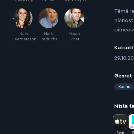
Tämä le
hienost
pimeäss
Katie
Mark
Micah
Featherston
Fredrichs
Sloat
Katsott
:
29.10.2
Genret
:
Kauhu
Mistä t