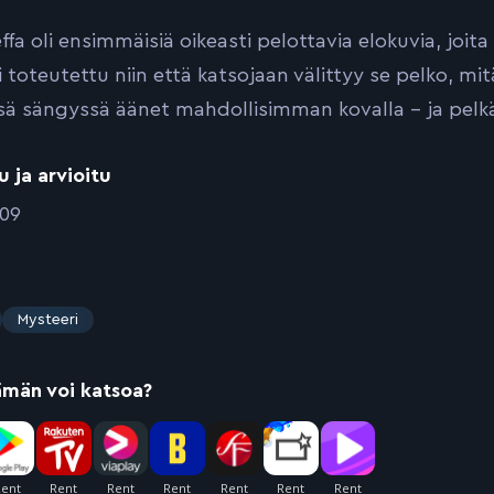
ffa oli ensimmäisiä oikeasti pelottavia elokuvia, joit
i toteutettu niin että katsojaan välittyy se pelko, mi
ä sängyssä äänet mahdollisimman kovalla – ja pelk
u ja arvioitu
009
Mysteeri
ämän voi katsoa?