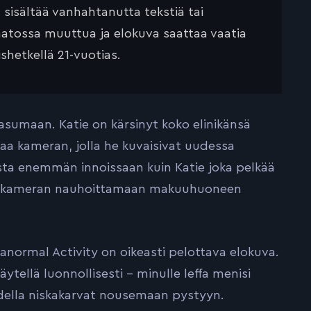
ä sisältää vanhahtanutta tekstiä tai
saatossa muuttua ja elokuva saattaa vaatia
ishetkellä 21-vuotias.
 asumaan. Katie on kärsinyt koko elinikänsä
staa kameran, jolla he kuvaisivat uudessa
sta enemmän innoissaan kuin Katie joka pelkää
yöksi kameran nauhoittamaan makuuhuoneen
normal Activity on oikeasti pelottava elokuva.
tellä luonnollisesti – minulle leffa menisi
todella niskakarvat nousemaan pystyyn.