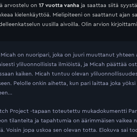
tä arvostelu on
17 vuotta vanha
ja saattaa siitä syyst
keaa kielenkäyttöä. Mielipiteeni on saattanut ajan 
elleenkatselun uusilla aivoilla. Olin arvion kirjoittam
a Micah on nuoripari, joka on juuri muuttanut yhteen
isesti yliluonnollisista ilmiöistä, ja Micah päättää o
saan kaiken. Micah tuntuu olevan yliluonnollisuude
seen. Pelolle onkin aihetta, kun pari laittaa joka 
een…
itch Project -tapaan toteutettu mukadokumentti Para
eon tilanteita ja tapahtumia on äärimmäisen vaikea näy
ä. Voisin jopa uskoa sen olevan totta. Elokuva sai 