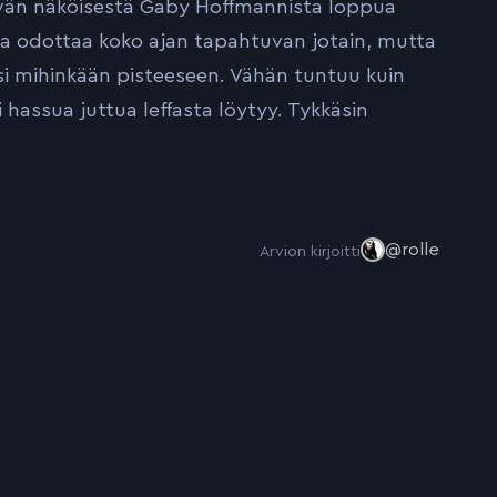
tävän näköisestä Gaby Hoffmannista loppua
ssa odottaa koko ajan tapahtuvan jotain, mutta
si mihinkään pisteeseen. Vähän tuntuu kuin
 hassua juttua leffasta löytyy. Tykkäsin
@rolle
Arvion kirjoitti