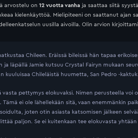
tä arvostelu on
12 vuotta vanha
ja saattaa siitä syyst
keaa kielenkäyttöä. Mielipiteeni on saattanut ajan 
elleenkatselun uusilla aivoilla. Olin arvion kirjoittam
atkustaa Chileen. Eräissä bileissä hän tapaa erikoise
n ja läpällä Jamie kutsuu Crystal Fairyn mukaan seu
n kuuluisaa Chileläistä huumetta, San Pedro -kaktuks
vasta pettymys elokuvaksi. Nimen perusteella voi 
. Tämä ei ole lähellekään sitä, vaan enemmänkin pai
soidulta, joten otin asiasta katsomisen jälkeen selv
littää paljon. Se ei kuitenkaan tee elokuvasta yhtää