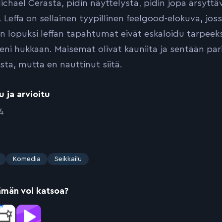
ichael Cerasta, pidin näyttelystä, pidin jopa ärsyt
 Leffa on sellainen tyypillinen feelgood-elokuva, jo
n lopuksi leffan tapahtumat eivät eskaloidu tarpeek
eni hukkaan. Maisemat olivat kauniita ja sentään pari
sta, mutta en nauttinut siitä.
u ja arvioitu
4
Komedia
Seikkailu
ämän voi katsoa?