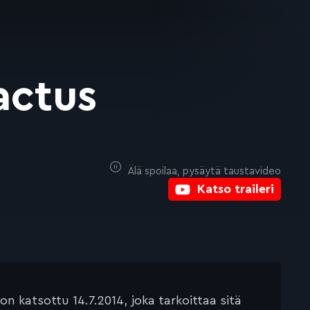
cactus
Älä spoilaa, pysäytä taustavideo
Katso traileri
 katsottu 14.7.2014, joka tarkoittaa sitä