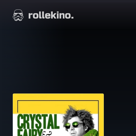
Siirry
suoraan
Elokuvat ja elokuva-arviot | Rollekino.fi
sisältöön
Fiilistelyä
lopputekstien
jälkeen.