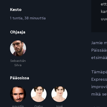
et
Kesto
kan
:
1 tuntia, 38 minuuttia
uud
:
Ohjaaja
Jamie m
Päissää
etsimää
Sebastián
Silva
Tämäpä 
:
Pääosissa
Express
improvi
mikä se
Agustín
Gaby
José