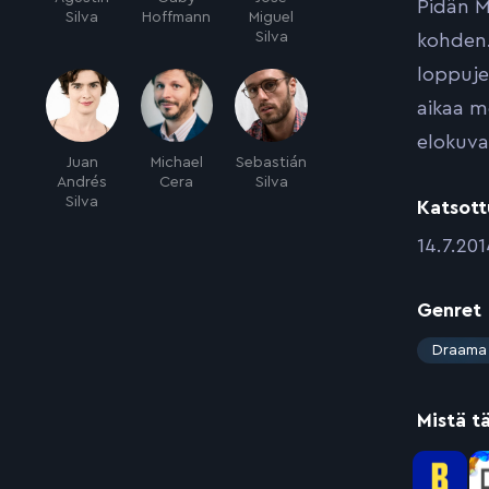
Pidän M
Silva
Hoffmann
Miguel
Silva
kohden.
loppuje
aikaa m
elokuva
Juan
Michael
Sebastián
Andrés
Cera
Silva
Silva
Katsott
:
14.7.201
Genret
:
Draama
Mistä t