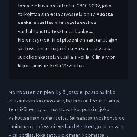
tämä elokuva on katsottu 28.10.2009, joka
tarkoittaa sitä että arvostelu on
17 vuotta
vanha
ja saattaa siitä syystä sisältää
vanhahtanutta tekstiä tai kankeaa
kielenkäyttöä. Mielipiteeni on saattanut ajan
saatossa muuttua ja elokuva saattaa vaatia
uudelleenkatselun uusilla aivoilla. Olin arvion
kirjoittamishetkellä 21-vuotias.
Norrbotten on pieni kylä, jossa ei paista aurinko
kuukauteen kaamosajan yllättäessä. Eronnut äiti ja
teini-ikäinen tytär muuttavat kaupunkiin, joka
vaikuttaa ihan rauhalliselta. Sairaalassa työskentelee
omituinen professori Gerhard Beckert, jolla on vain
yksi potilas, joka sattuu olemaan koomassa…