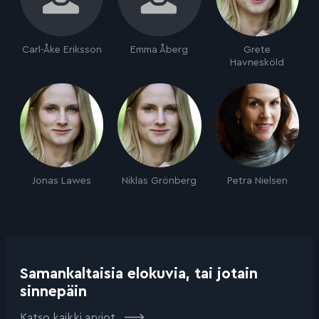
Carl-Åke Eriksson
Emma Åberg
Grete
Havnesköld
Jonas Lawes
Niklas Grönberg
Petra Nielsen
Samankaltaisia elokuvia, tai jotain
sinnepäin
Katso kaikki arviot