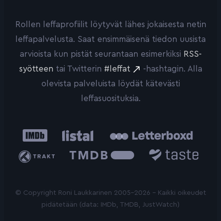
Rollen leffaprofiilit löytyvät lähes jokaisesta netin
leffapalvelusta. Saat ensimmäisenä tiedon uusista
arvioista kun pistät seurantaan esimerkiksi
RSS-
syötteen
tai Twitterin
#leffat
-hashtagin. Alla
olevista palveluista löydät kätevästi
leffasuosituksia.
IMDb
Listal
Letterboxd
Trakt
The
Taste.io
Movie
Database
© Copyright Roni Laukkarinen 2005-2026 - Kaikki oikeudet
pidätetään (data: IMDb, TMDB, JustWatch)