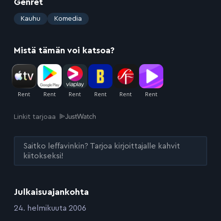
Genret
:
Kauhu
Komedia
Mistä tämän voi katsoa?
Linkit tarjoaa
Saitko leffavinkin? Tarjoa kirjoittajalle kahvit
kiitokseksi!
Julkaisuajankohta
:
24. helmikuuta 2006