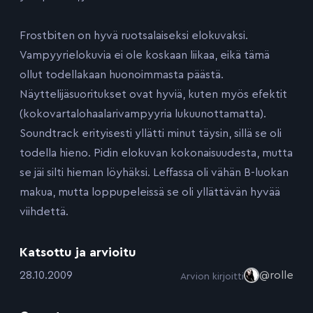
Frostbiten on hyvä ruotsalaiseksi elokuvaksi.
Vampyyrielokuvia ei ole koskaan liikaa, eikä tämä
ollut todellakaan huonoimmasta päästä.
Näyttelijäsuoritukset ovat hyviä, kuten myös efektit
(kokovartalohaalarivampyyria lukuunottamatta).
Soundtrack erityisesti yllätti minut täysin, sillä se oli
todella hieno. Pidin elokuvan kokonaisuudesta, mutta
se jäi silti hieman löyhäksi. Leffassa oli vähän B-luokan
makua, mutta loppupeleissä se oli yllättävän hyvää
viihdettä.
Katsottu ja arvioitu
:
28.10.2009
@rolle
Arvion kirjoitti