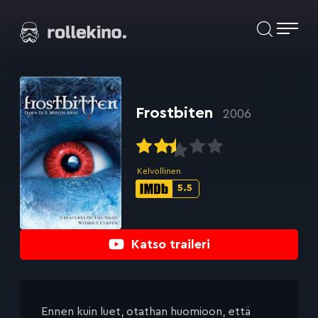
Siirry
Elokuvat ja elokuva-arviot | Rollekino.fi
suoraan
sisältöön
Fiilistelyä
lopputekstien
jälkeen.
Frostbiten
2006
Kelvollinen
5.5
IMDb-
pisteet:
Katso traileri
Ennen kuin luet, otathan huomioon, että