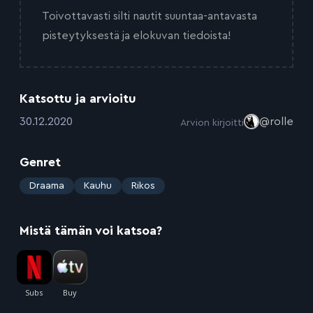
Toivottavasti silti nautit suuntaa-antavasta
pisteytyksestä ja elokuvan tiedoista!
Katsottu ja arvioitu
:
30.12.2020
@rolle
Arvion kirjoitti
Genret
:
Draama
Kauhu
Rikos
Mistä tämän voi katsoa?