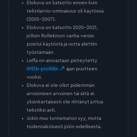
Elokuva on katsottu ennen kuin
tekstiarvio-ominaisuus oli käytössä
(2005-2007).
Elokuva on katsottu 2020-2021,
jolloin Rollekinon vanha versio
poistui käytöstä ja uutta alettiin
työstämään.
Leffa on ainoastaan pisteytetty
IMDb-profiiliin
ajan puutteen
vuoksi.
Elokuva ei ole ollut pidemmän
arvioimisen arvoinen tai siitä ei
yksinkertaisesti ole riittänyt juttua
tekstiksi asti.
Jokin muu tuntematon syy, mutta
todennäköisesti jokin edellisestä.