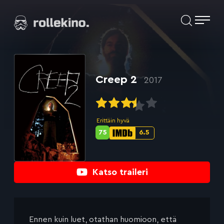
Siirry
Elokuvat ja elokuva-arviot | Rollekino.fi
suoraan
sisältöön
Fiilistelyä
lopputekstien
jälkeen.
Creep 2
2017
Erittäin hyvä
75
6.5
Metascore-
IMDb-
pisteet:
pisteet:
Katso traileri
Ennen kuin luet, otathan huomioon, että