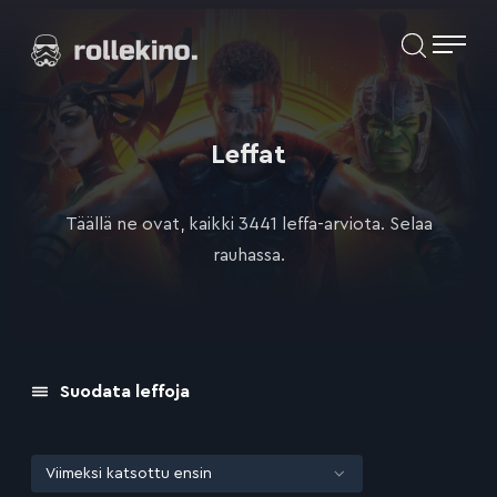
Siirry
Elokuvat ja elokuva-arviot | Rollekino.fi
suoraan
sisältöön
Fiilistelyä
lopputekstien
jälkeen.
Leffat
Täällä ne ovat, kaikki 3441 leffa-arviota. Selaa
rauhassa.
Suodata leffoja