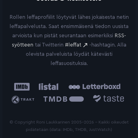
Rollen leffaprofiilit löytyvät lähes jokaisesta netin
leffapalvelusta. Saat ensimmäisenä tiedon uusista
arvioista kun pistät seurantaan esimerkiksi
RSS-
syötteen
tai Twitterin
#leffat
-hashtagin. Alla
olevista palveluista löydät kätevästi
leffasuosituksia.
IMDb
Listal
Letterboxd
Trakt
The
Taste.io
Movie
Database
© Copyright Roni Laukkarinen 2005-2026 - Kaikki oikeudet
pidätetään (data: IMDb, TMDB, JustWatch)