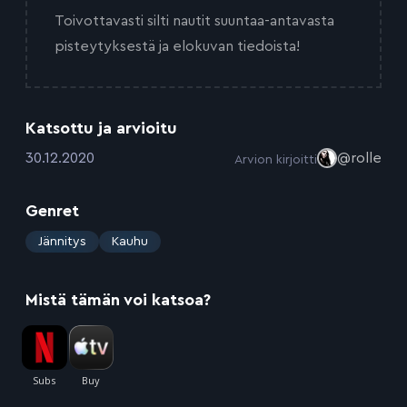
Toivottavasti silti nautit suuntaa-antavasta
pisteytyksestä ja elokuvan tiedoista!
Katsottu ja arvioitu
:
30.12.2020
@rolle
Arvion kirjoitti
Genret
:
Jännitys
Kauhu
Mistä tämän voi katsoa?