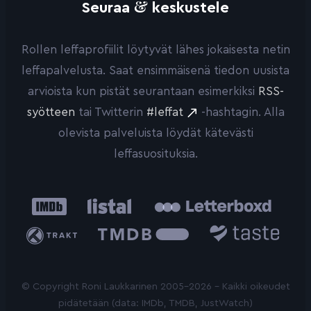
&
Seuraa
keskustele
Rollen leffaprofiilit löytyvät lähes jokaisesta netin
leffapalvelusta. Saat ensimmäisenä tiedon uusista
arvioista kun pistät seurantaan esimerkiksi
RSS-
syötteen
tai Twitterin
#leffat
-hashtagin. Alla
olevista palveluista löydät kätevästi
leffasuosituksia.
IMDb
Listal
Letterboxd
Trakt
The
Taste.io
Movie
Database
© Copyright Roni Laukkarinen 2005-2026 - Kaikki oikeudet
pidätetään (data: IMDb, TMDB, JustWatch)