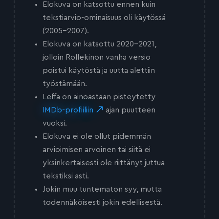
Elokuva on katsottu ennen kuin
tekstiarvio-ominaisuus oli käytössä
(2005-2007).
Elokuva on katsottu 2020-2021,
jolloin Rollekinon vanha versio
poistui käytöstä ja uutta alettiin
työstämään.
Leffa on ainoastaan pisteytetty
IMDb-profiiliin
ajan puutteen
vuoksi.
Elokuva ei ole ollut pidemmän
arvioimisen arvoinen tai siitä ei
yksinkertaisesti ole riittänyt juttua
tekstiksi asti.
Jokin muu tuntematon syy, mutta
todennäköisesti jokin edellisestä.