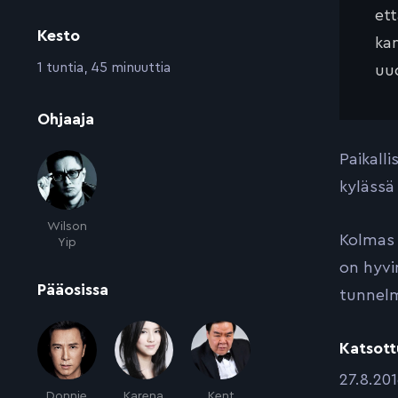
et
Kesto
kan
:
1 tuntia, 45 minuuttia
uud
:
Ohjaaja
Paikall
kylässä
Wilson
Kolmas 
Yip
on hyvi
:
Pääosissa
tunnelm
Katsott
:
27.8.20
Donnie
Karena
Kent