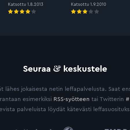
Katsottu 1.8.2013
Katsottu 1.9.2010
&
Seuraa
keskustele
yvät lähes jokaisesta netin leffapalvelusta. Saat 
urantaan esimerkiksi
RSS-syötteen
tai Twitterin
#
evista palveluista löydät kätevästi leffasuosituks