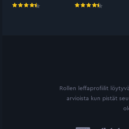
Rollen leffaprofiilit löyt
arvioista kun pistät se
ol