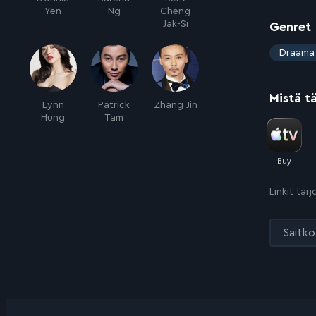
Yen
Ng
Cheng
Jak-Si
Genret
:
Draama
Mistä t
Lynn
Patrick
Zhang Jin
Hung
Tam
Linkit tar
Saitko 