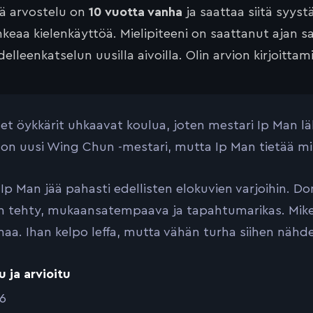
tä arvostelu on
10 vuotta vanha
ja saattaa siitä syyst
keaa kielenkäyttöä. Mielipiteeni on saattanut ajan 
elleenkatselun uusilla aivoilla. Olin arvion kirjoittam
iset öykkärit uhkaavat koulua, joten mestari Ip Man lä
 on uusi Wing Chun -mestari, mutta Ip Man tietää mi
Ip Man jää pahasti edellisten elokuvien varjoihin. Don
n tehty, mukaansatempaava ja tapahtumarikas. Mike T
aa. Ihan kelpo leffa, mutta vähän turha siihen nähden 
u ja arvioitu
16