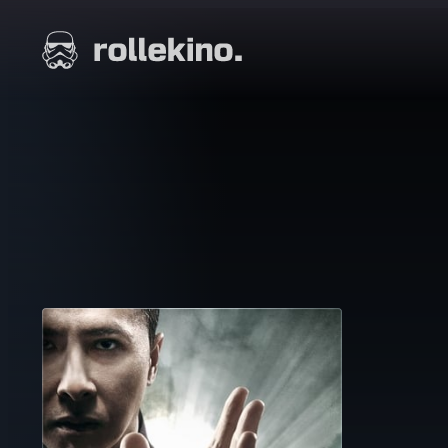
Siirry
suoraan
Elokuvat ja elokuva-arviot | Rollekino.fi
sisältöön
Fiilistelyä
lopputekstien
jälkeen.