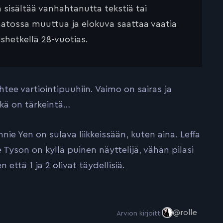
ä sisältää vanhahtanutta tekstiä tai
saatossa muuttua ja elokuva saattaa vaatia
ishetkellä 28-vuotias.
htee vartiointipuuhiin. Vaimo on sairas ja
kä on tärkeintä…
nie Yen on sulava liikkeissään, kuten aina. Leffa
yson on kyllä puinen näyttelijä, vähän pilasi
että 1 ja 2 olivat täydellisiä.
@rolle
Arvion kirjoitti