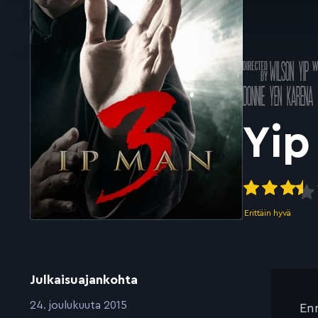
Ohjannut
K
WILSON YIP
k
Pääosissa
DONNIE YEN
KARENA 
Yip
Erittäin hyvä
Julkaisuajankohta
:
24. joulukuuta 2015
Enn