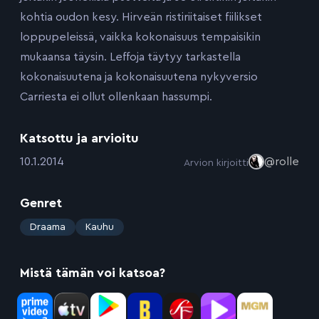
kohtia oudon kesy. Hirveän ristiriitaiset fiilikset
loppupeleissä, vaikka kokonaisuus tempaisikin
mukaansa täysin. Leffoja täytyy tarkastella
kokonaisuutena ja kokonaisuutena nykyversio
Carriesta ei ollut ollenkaan hassumpi.
Katsottu ja arvioitu
:
10.1.2014
@rolle
Arvion kirjoitti
Genret
:
Draama
Kauhu
Mistä tämän voi katsoa?