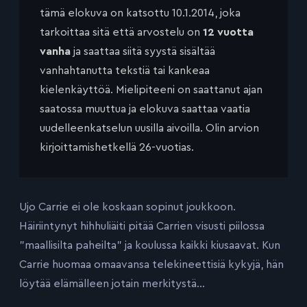
tämä elokuva on katsottu 10.1.2014, joka
tarkoittaa sitä että arvostelu on
12 vuotta
vanha
ja saattaa siitä syystä sisältää
vanhahtanutta tekstiä tai kankeaa
kielenkäyttöä. Mielipiteeni on saattanut ajan
saatossa muuttua ja elokuva saattaa vaatia
uudelleenkatselun uusilla aivoilla. Olin arvion
kirjoittamishetkellä 26-vuotias.
Ujo Carrie ei ole koskaan sopinut joukkoon.
Häiriintynyt hihhuliäiti pitää Carrien visusti piilossa
”maallisilta paheilta” ja koulussa kaikki kiusaavat. Kun
Carrie huomaa omaavansa telekineettisiä kykyjä, hän
löytää elämälleen jotain merkitystä…