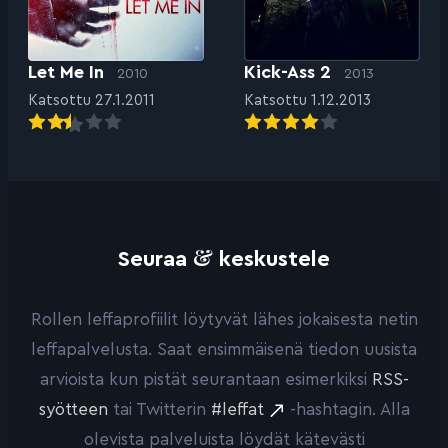
Let Me In
Kick-Ass 2
2010
2013
Katsottu 27.1.2011
Katsottu 1.12.2013
&
Seuraa
keskustele
Rollen leffaprofiilit löytyvät lähes jokaisesta netin
leffapalvelusta. Saat ensimmäisenä tiedon uusista
arvioista kun pistät seurantaan esimerkiksi
RSS-
syötteen
tai Twitterin
#leffat
-hashtagin. Alla
olevista palveluista löydät kätevästi