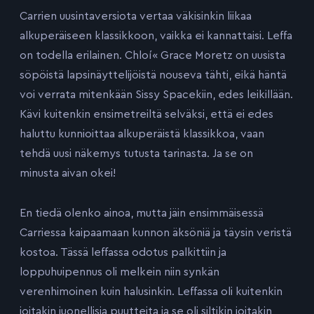
Carrien uusintaversiota vertaa väkisinkin liikaa
alkuperäiseen klassikkoon, vaikka ei kannattaisi. Leffa
on todella erilainen. Chloí« Grace Moretz on uusista
söpöistä lapsinäyttelijöistä nouseva tähti, eikä häntä
voi verrata mitenkään Sissy Spacekiin, edes leikillään.
Kävi kuitenkin ensimetreiltä selväksi, että ei edes
haluttu kunnioittaa alkuperäistä klassikkoa, vaan
tehdä uusi näkemys tutusta tarinasta. Ja se on
minusta aivan okei!
En tiedä olenko ainoa, mutta jäin ensimmäisessä
Carriessa kaipaamaan kunnon äksöniä ja täysin veristä
kostoa. Tässä leffassa odotus palkittiin ja
loppuhuipennus oli melkein niin synkän
verenhimoinen kuin halusinkin. Leffassa oli kuitenkin
joitakin juonellisia puutteita ja se oli siltikin joitakin