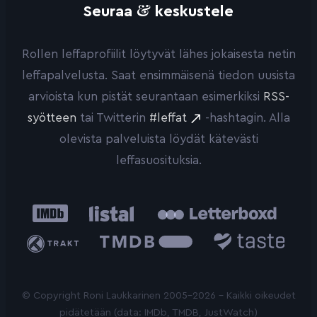
&
Seuraa
keskustele
Rollen leffaprofiilit löytyvät lähes jokaisesta netin
leffapalvelusta. Saat ensimmäisenä tiedon uusista
arvioista kun pistät seurantaan esimerkiksi
RSS-
syötteen
tai Twitterin
#leffat
-hashtagin. Alla
olevista palveluista löydät kätevästi
leffasuosituksia.
IMDb
Listal
Letterboxd
Trakt
The
Taste.io
Movie
Database
© Copyright Roni Laukkarinen 2005-2026 - Kaikki oikeudet
pidätetään (data: IMDb, TMDB, JustWatch)