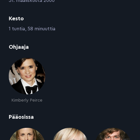
31. maaliskuuta 2000
Kesto
:
1 tuntia, 58 minuuttia
:
Ohjaaja
Kimberly Peirce
:
Pääosissa