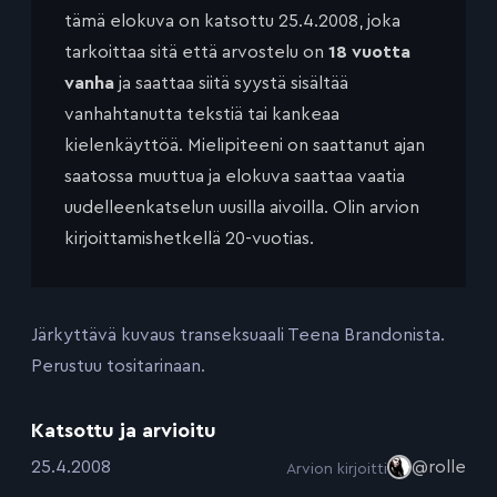
tämä elokuva on katsottu 25.4.2008, joka
tarkoittaa sitä että arvostelu on
18 vuotta
vanha
ja saattaa siitä syystä sisältää
vanhahtanutta tekstiä tai kankeaa
kielenkäyttöä. Mielipiteeni on saattanut ajan
saatossa muuttua ja elokuva saattaa vaatia
uudelleenkatselun uusilla aivoilla. Olin arvion
kirjoittamishetkellä 20-vuotias.
Järkyttävä kuvaus transeksuaali Teena Brandonista.
Perustuu tositarinaan.
Katsottu ja arvioitu
:
25.4.2008
@rolle
Arvion kirjoitti