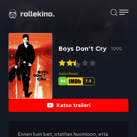
Siirry
Elokuvat ja elokuva-arviot | Rollekino.fi
suoraan
sisältöön
Fiilistelyä
lopputekstien
jälkeen.
Boys Don’t Cry
1999
Kelvollinen
86
7.5
Metascore-
IMDb-
pisteet:
pisteet:
Katso traileri
Ennen kuin luet, otathan huomioon, että