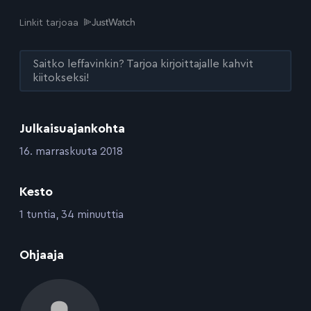
Linkit tarjoaa
Saitko leffavinkin? Tarjoa kirjoittajalle kahvit
kiitokseksi!
Julkaisuajankohta
:
16. marraskuuta 2018
Kesto
:
1 tuntia, 34 minuuttia
:
Ohjaaja