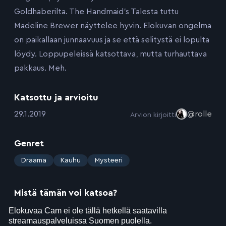
Goldhaberilta. The Handmaid’s Talesta tuttu
Madeline Brewer näyttelee hyvin. Elokuvan ongelma
on paikallaan junnaavuus ja se että selitystä ei lopulta
löydy. Loppupeleissä katsottava, mutta turhauttava
pakkaus. Meh.
Katsottu ja arvioitu
:
29.1.2019
@rolle
Arvion kirjoitti
Genret
:
Draama
Kauhu
Mysteeri
Mistä tämän voi katsoa?