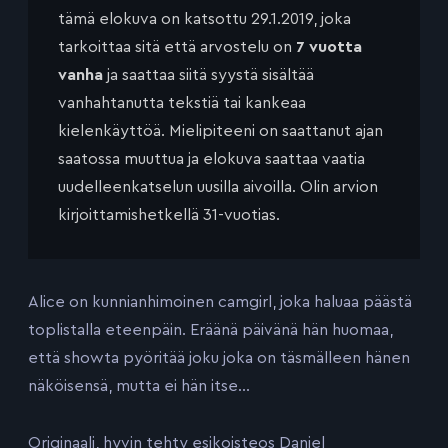
tämä elokuva on katsottu 29.1.2019, joka
tarkoittaa sitä että arvostelu on
7 vuotta
vanha
ja saattaa siitä syystä sisältää
vanhahtanutta tekstiä tai kankeaa
kielenkäyttöä. Mielipiteeni on saattanut ajan
saatossa muuttua ja elokuva saattaa vaatia
uudelleenkatselun uusilla aivoilla. Olin arvion
kirjoittamishetkellä 31-vuotias.
Alice on kunnianhimoinen camgirl, joka haluaa päästä
toplistalla eteenpäin. Eräänä päivänä hän huomaa,
että showta pyöritää joku joka on täsmälleen hänen
näköisensä, mutta ei hän itse…
Originaali, hyvin tehty esikoisteos Daniel