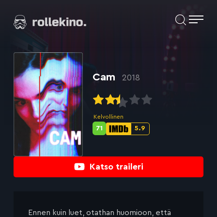
Siirry
Elokuvat ja elokuva-arviot | Rollekino.fi
suoraan
sisältöön
Fiilistelyä
lopputekstien
jälkeen.
Cam
2018
Kelvollinen
71
5.9
Metascore-
IMDb-
pisteet:
pisteet:
Katso traileri
Ennen kuin luet, otathan huomioon, että