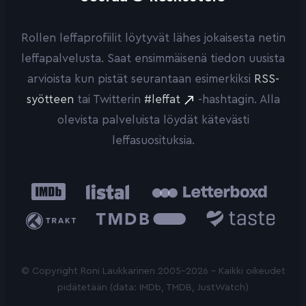
Rollen leffaprofiilit löytyvät lähes jokaisesta netin
leffapalvelusta. Saat ensimmäisenä tiedon uusista
arvioista kun pistät seurantaan esimerkiksi
RSS-
syötteen
tai Twitterin
#leffat
-hashtagin. Alla
olevista palveluista löydät kätevästi
leffasuosituksia.
IMDb
Listal
Letterboxd
Trakt
The
Taste.io
Movie
Database
© Copyright Roni Laukkarinen 2005-2026 - Kaikki oikeudet
pidätetään (data: IMDb, TMDB, JustWatch)