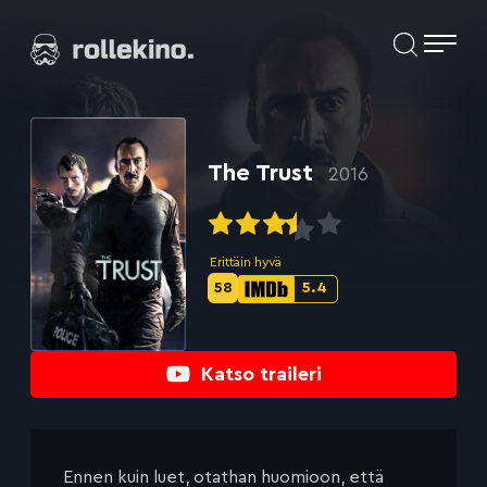
Siirry
Elokuvat ja elokuva-arviot | Rollekino.fi
suoraan
sisältöön
Fiilistelyä
lopputekstien
jälkeen.
The Trust
2016
Erittäin hyvä
58
5.4
Metascore-
IMDb-
pisteet:
pisteet:
Katso traileri
Ennen kuin luet, otathan huomioon, että