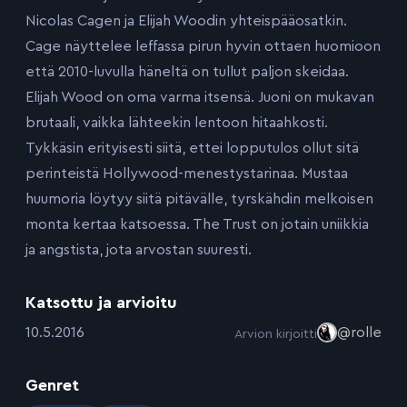
Nicolas Cagen ja Elijah Woodin yhteispääosatkin.
Cage näyttelee leffassa pirun hyvin ottaen huomioon
että 2010-luvulla häneltä on tullut paljon skeidaa.
Elijah Wood on oma varma itsensä. Juoni on mukavan
brutaali, vaikka lähteekin lentoon hitaahkosti.
Tykkäsin erityisesti siitä, ettei lopputulos ollut sitä
perinteistä Hollywood-menestystarinaa. Mustaa
huumoria löytyy siitä pitävälle, tyrskähdin melkoisen
monta kertaa katsoessa. The Trust on jotain uniikkia
ja angstista, jota arvostan suuresti.
Katsottu ja arvioitu
:
10.5.2016
@rolle
Arvion kirjoitti
Genret