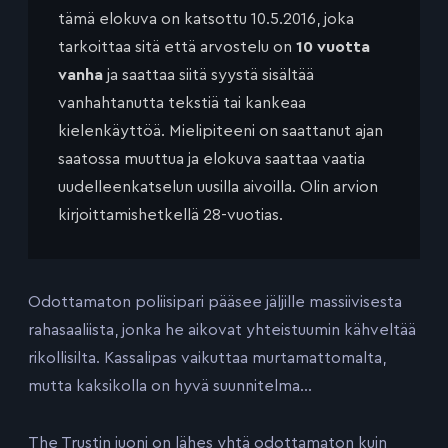
tämä elokuva on katsottu 10.5.2016, joka
tarkoittaa sitä että arvostelu on
10 vuotta
vanha
ja saattaa siitä syystä sisältää
vanhahtanutta tekstiä tai kankeaa
kielenkäyttöä. Mielipiteeni on saattanut ajan
saatossa muuttua ja elokuva saattaa vaatia
uudelleenkatselun uusilla aivoilla. Olin arvion
kirjoittamishetkellä 28-vuotias.
Odottamaton poliisipari pääsee jäljille massiivisesta
rahasaaliista, jonka he aikovat yhteistuumin kähveltää
rikollisilta. Kassalipas vaikuttaa murtamattomalta,
mutta kaksikolla on hyvä suunnitelma…
The Trustin juoni on lähes yhtä odottamaton kuin