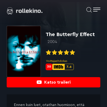
Siirry
Elokuvat ja elokuva-arviot | Rollekino.fi
suoraan
sisältöön
Fiilistelyä
lopputekstien
jälkeen.
The Butterfly Effect
2004
Voittajaehdokas
30
7.6
Metascore-
IMDb-
pisteet:
pisteet:
Katso traileri
Ennen kuin luet, otathan huomioon, että