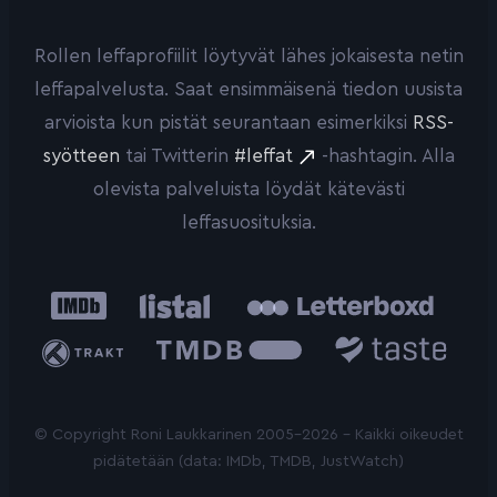
Rollen leffaprofiilit löytyvät lähes jokaisesta netin
leffapalvelusta. Saat ensimmäisenä tiedon uusista
arvioista kun pistät seurantaan esimerkiksi
RSS-
syötteen
tai Twitterin
#leffat
-hashtagin. Alla
olevista palveluista löydät kätevästi
leffasuosituksia.
IMDb
Listal
Letterboxd
Trakt
The
Taste.io
Movie
Database
© Copyright Roni Laukkarinen 2005-2026 - Kaikki oikeudet
pidätetään (data: IMDb, TMDB, JustWatch)