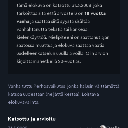
tämä elokuva on katsottu 31.3.2008, joka
tarkoittaa sitä että arvostelu on
18 vuotta
vanha
ja saattaa siitä syystä sisältää
vanhahtanutta tekstiä tai kankeaa
kielenkäyttöä. Mielipiteeni on saattanut ajan
saatossa muuttua ja elokuva saattaa vaatia
uudelleenkatselun uusilla aivoilla. Olin arvion
kirjoittamishetkellä 20-vuotias.
Vanha tuttu Perhosvaikutus, jonka halusin välttämättä
katsoa uudestaan (neljättä kertaa). Loistava
elokuvavalinta.
Katsottu ja arvioitu
: