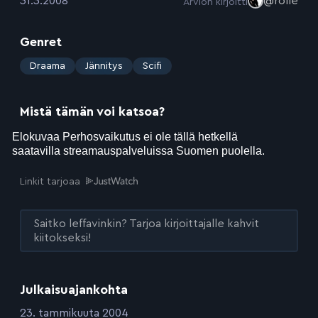
31.3.2008
@rolle
Arvion kirjoitti
Genret
:
Draama
Jännitys
Scifi
Mistä tämän voi katsoa?
Linkit tarjoaa
Saitko leffavinkin? Tarjoa kirjoittajalle kahvit
kiitokseksi!
Julkaisuajankohta
:
23. tammikuuta 2004