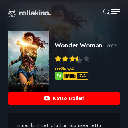
Siirry
Elokuvat ja elokuva-arviot | Rollekino.fi
suoraan
sisältöön
Fiilistelyä
lopputekstien
jälkeen.
Wonder Woman
2017
Erittäin hyvä
76
7.4
Metascore-
IMDb-
pisteet:
pisteet:
Katso traileri
Ennen kuin luet, otathan huomioon, että