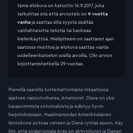
tämä elokuva on katsottu 16.9.2017, joka
tarkoittaa sitä että arvostelu on
9 vuotta
vanha
ja saattaa siitä syystä sisältää
vanhahtanutta tekstiä tai kankeaa
kielenkäyttöä. Mielipiteeni on saattanut ajan
saatossa muuttua ja elokuva saattaa vaatia
uudelleenkatselun uusilla aivoilla. Olin arvion
kirjoittamishetkellä 29-vuotias.
Pienellä saarella tuntemattomassa lokaatiossa
sijaitsee naissoturikansa, Amatsonit. Diana on yksi
lupaavimmista soturinaluista ja edistyy hyvin
harjoituksissaan. Maailmansodan Amerikkalainen
lentokone putoaa veteen ja Diana ryntää apuun. Käy
ilmi, että sodan jumala Ares on aktivoitunut ja Dianan