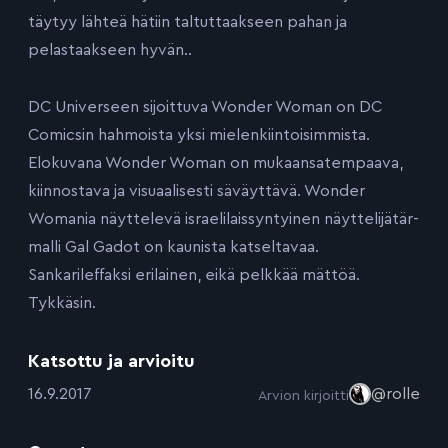
täytyy lähteä hätiin taltuttaakseen pahan ja
pelastaakseen hyvän..
DC Universeen sijoittuva Wonder Woman on DC
Comicsin hahmoista yksi mielenkiintoisimmista.
Elokuvana Wonder Woman on mukaansatempaava,
kiinnostava ja visuaalisesti säväyttävä. Wonder
Womania näyttelevä israelilaissyntyinen näyttelijätär-
malli Gal Gadot on kaunista katseltavaa.
Sankarileffaksi erilainen, eikä pelkkää mättöä.
Tykkäsin.
Katsottu ja arvioitu
:
16.9.2017
@rolle
Arvion kirjoitti