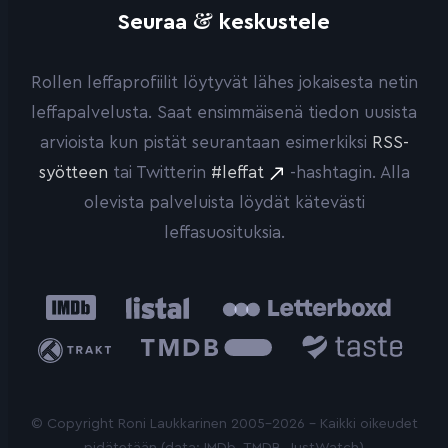
&
Seuraa
keskustele
Rollen leffaprofiilit löytyvät lähes jokaisesta netin
leffapalvelusta. Saat ensimmäisenä tiedon uusista
arvioista kun pistät seurantaan esimerkiksi
RSS-
syötteen
tai Twitterin
#leffat
-hashtagin. Alla
olevista palveluista löydät kätevästi
leffasuosituksia.
IMDb
Listal
Letterboxd
Trakt
The
Taste.io
Movie
Database
© Copyright Roni Laukkarinen 2005-2026 - Kaikki oikeudet
pidätetään (data: IMDb, TMDB, JustWatch)