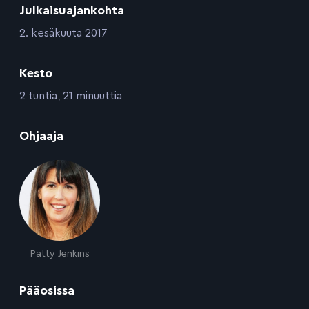
Julkaisuajankohta
:
2. kesäkuuta 2017
Kesto
:
2 tuntia, 21 minuuttia
:
Ohjaaja
Patty Jenkins
:
Pääosissa