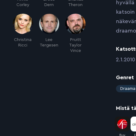
hyvällä
Corley
Dern
Theron
katsoin 
näkevän
draamoj
Christina
Lee
Pruitt
Ricci
Tergesen
Taylor
Katsott
Vince
:
2.1.2010
Genret
:
Draama
Mistä t