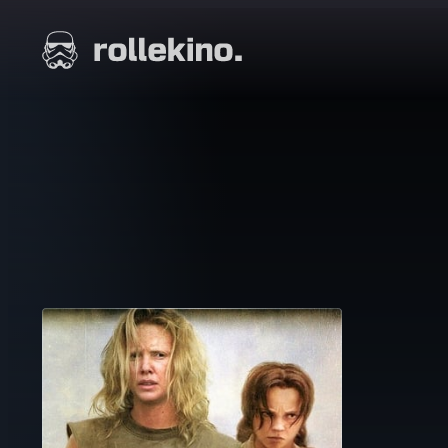
Siirry
suoraan
Elokuvat ja elokuva-arviot | Rollekino.fi
sisältöön
Fiilistelyä
lopputekstien
jälkeen.