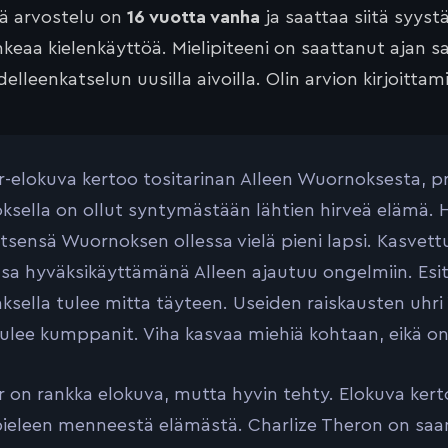
tä arvostelu on
16 vuotta vanha
ja saattaa siitä syyst
keaa kielenkäyttöä. Mielipiteeni on saattanut ajan 
elleenkatselun uusilla aivoilla. Olin arvion kirjoittam
-elokuva kertoo tositarinan AIleen Wuornoksesta, pr
sella on ollut syntymästään lähtien hirveä elämä. Hä
itsensä Wuornoksen ollessa vielä pieni lapsi. Kasve
a hyväksikäyttämänä Alleen ajautuu ongelmiin. Esit
sella tulee mitta täyteen. Useiden raiskausten uhri
tulee kumppanit. Viha kasvaa miehiä kohtaan, eikä o
 on rankka elokuva, mutta hyvin tehty. Elokuva kertoo
pieleen menneestä elämästä. Charlize Theron on saan