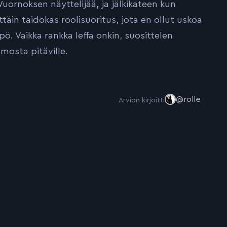
uornoksen näyttelijää, ja jälkikäteen kun
ttäin taidokas roolisuoritus, jota en ollut uskoa
ö. Vaikka rankka leffa onkin, suosittelen
mosta pitäville.
@rolle
Arvion kirjoitti