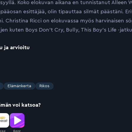
 syyllä. Koko elokuvan aikana en tunnistanut Alleen W
pääosan esittäjää, olin tipauttaa silmät päästäni. Eri
i. Christina Ricci on elokuvassa myös harvinaisen söp
en kuten Boys Don’t Cry, Bully, This Boy’s Life -jatku
u ja arvioitu
Elämänkerta
Rikos
ämän voi katsoa?