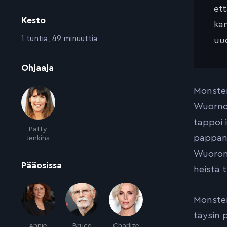
et
Kesto
kan
:
1 tuntia, 49 minuuttia
uud
:
Ohjaaja
Monster
Wuornok
tappoi 
Patty
pappans
Jenkins
Wuoronk
:
Pääosissa
heistä 
Monster
täysin 
Annie
Bruce
Charlize