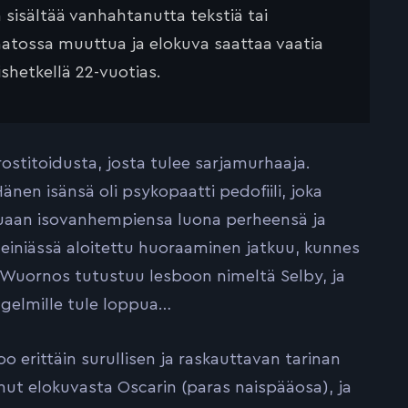
ä sisältää vanhahtanutta tekstiä tai
saatossa muuttua ja elokuva saattaa vaatia
ishetkellä 22-vuotias.
ostitoidusta, josta tulee sarjamurhaaja.
nen isänsä oli psykopaatti pedofiili, joka
ttuaan isovanhempiensa luona perheensä ja
einiässä aloitettu huoraaminen jatkuu, kunnes
 Wuornos tutustuu lesboon nimeltä Selby, ja
ngelmille tule loppua…
 erittäin surullisen ja raskauttavan tarinan
ut elokuvasta Oscarin (paras naispääosa), ja