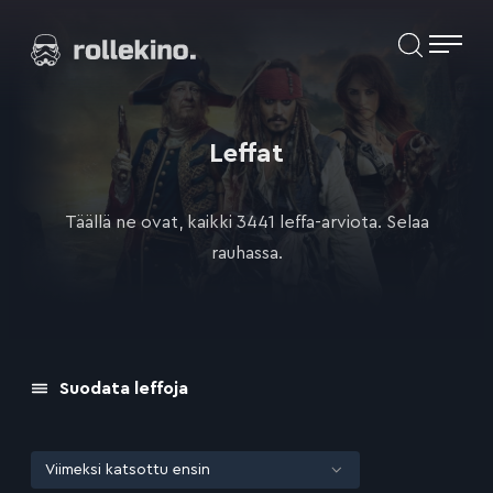
Siirry
Elokuvat ja elokuva-arviot | Rollekino.fi
suoraan
sisältöön
Fiilistelyä
lopputekstien
jälkeen.
Leffat
Täällä ne ovat, kaikki 3441 leffa-arviota. Selaa
rauhassa.
Suodata leffoja