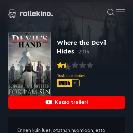
Siirry
Elokuvat ja elokuva-arviot | Rollekino.fi
suoraan
sisältöön
Fiilistelyä
lopputekstien
jälkeen.
Where the Devil
Hides
2014
Tuskin siedettävä
5
IMDb-
pisteet:
Katso traileri
Ennen kuin luet, otathan huomioon, että