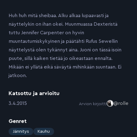
Huh huh mitä sheibaa. Alku alkaa lupaavasti ja
näyttelykin on ihan okei. Muunmuassa Dexteristä
tuttu Jennifer Carpenter on hyvin
muuntautumiskykyinen ja päätähti Rufus Sewellin
näyttelystä olen tykännyt aina. Juoni on tässä isoin
puute, sillä kaiken tietää jo oikeastaan ennalta.
Mikään ei yllätä eikä säväytä mihinkään suuntaan. Ei
jatkoon.
Katsottu ja arvioitu
:
3.4.2015
@rolle
Arvion kirjoitti
Genret
:
Jännitys
Kauhu