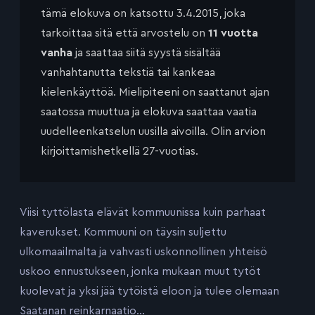
tämä elokuva on katsottu 3.4.2015, joka
tarkoittaa sitä että arvostelu on
11 vuotta
vanha
ja saattaa siitä syystä sisältää
vanhahtanutta tekstiä tai kankeaa
kielenkäyttöä. Mielipiteeni on saattanut ajan
saatossa muuttua ja elokuva saattaa vaatia
uudelleenkatselun uusilla aivoilla. Olin arvion
kirjoittamishetkellä 27-vuotias.
Viisi tyttölasta elävät kommuunissa kuin parhaat
kaverukset. Kommuuni on täysin suljettu
ulkomaailmalta ja vahvasti uskonnollinen yhteisö
uskoo ennustukseen, jonka mukaan muut tytöt
kuolevat ja yksi jää tytöistä eloon ja tulee olemaan
Saatanan reinkarnaatio…