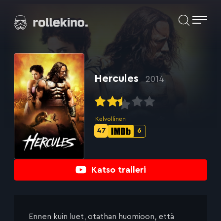
Siirry
Elokuvat ja elokuva-arviot | Rollekino.fi
suoraan
sisältöön
Fiilistelyä
lopputekstien
jälkeen.
Hercules
2014
Kelvollinen
47
6
Metascore-
IMDb-
pisteet:
pisteet:
Katso traileri
Ennen kuin luet, otathan huomioon, että