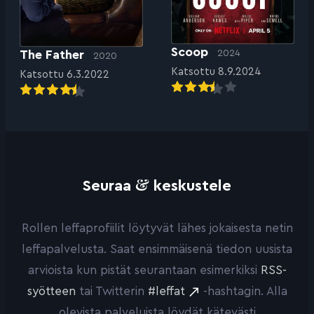
Scoop
The Father
2024
2020
Katsottu 8.9.2024
Katsottu 6.3.2022
&
Seuraa
keskustele
Rollen leffaprofiilit löytyvät lähes jokaisesta netin
leffapalvelusta. Saat ensimmäisenä tiedon uusista
arvioista kun pistät seurantaan esimerkiksi
RSS-
syötteen
tai Twitterin
#leffat
-hashtagin. Alla
olevista palveluista löydät kätevästi