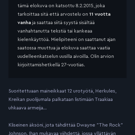
tämä elokuva on katsottu 8.2.2015, joka
tarkoittaa sitä että arvostelu on
11 vuotta
vanha
ja saattaa siitä syystä sisältää
vanhahtanutta tekstiä tai kankeaa
kielenkäyttöä. Mielipiteeni on saattanut ajan
saatossa muuttua ja elokuva saattaa vaatia
uudelleenkatselun uusilla aivoilla. Olin arvion
kirjoittamishetkellä 27-vuotias.
Suoritettuaan maineikkaat 12 urotyötä, Herkules,
Kreikan puolijumala palkataan listimään Traakiaa
uhkaava armeija…
Kliseinen äksöni, jota tähdittää Dwayne ”The Rock”
Johnson. Ihan mukavaa viihdettä, jossa yllättävän