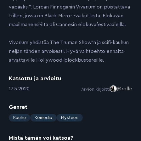
vapaaksi”. Lorcan Finneganin Vivarium on puistattava
trilleri, jossa on Black Mirror -vaikutteita. Elokuvan
maailmanensi-ilta oli Cannesin elokuvafestivaaleilla.
Vivarium yhdistää The Truman Show’n ja scifi-kauhun
neljän tähden arvoisesti. Hyvä vaihtoehto ennalta-
arvattaville Hollywood-blockbustereille.
Katsottu ja arvioitu
:
17.5.2020
@rolle
Arvion kirjoitti
Genret
:
Kauhu
Komedia
Mysteeri
Mistä tämän voi katsoa?