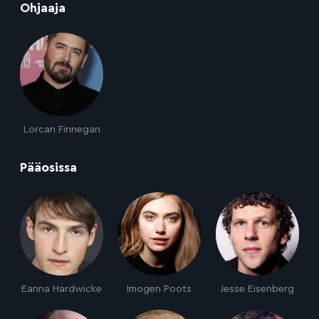
:
Ohjaaja
Lorcan Finnegan
:
Pääosissa
Eanna Hardwicke
Imogen Poots
Jesse Eisenberg