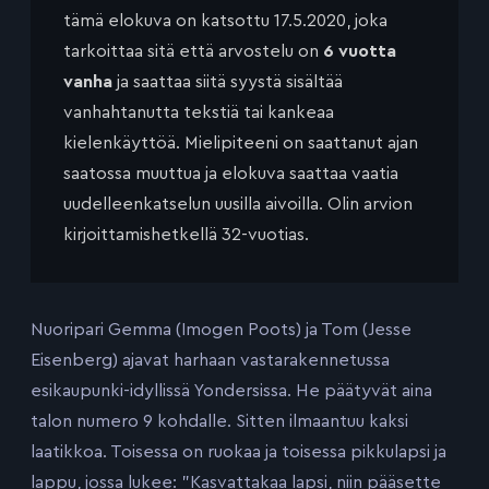
tämä elokuva on katsottu 17.5.2020, joka
tarkoittaa sitä että arvostelu on
6 vuotta
vanha
ja saattaa siitä syystä sisältää
vanhahtanutta tekstiä tai kankeaa
kielenkäyttöä. Mielipiteeni on saattanut ajan
saatossa muuttua ja elokuva saattaa vaatia
uudelleenkatselun uusilla aivoilla. Olin arvion
kirjoittamishetkellä 32-vuotias.
Nuoripari Gemma (Imogen Poots) ja Tom (Jesse
Eisenberg) ajavat harhaan vastarakennetussa
esikaupunki-idyllissä Yondersissa. He päätyvät aina
talon numero 9 kohdalle. Sitten ilmaantuu kaksi
laatikkoa. Toisessa on ruokaa ja toisessa pikkulapsi ja
lappu, jossa lukee: ”Kasvattakaa lapsi, niin pääsette