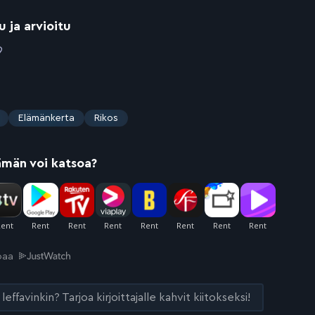
u ja arvioitu
9
Elämänkerta
Rikos
ämän voi katsoa?
joaa
leffavinkin? Tarjoa kirjoittajalle kahvit kiitokseksi!