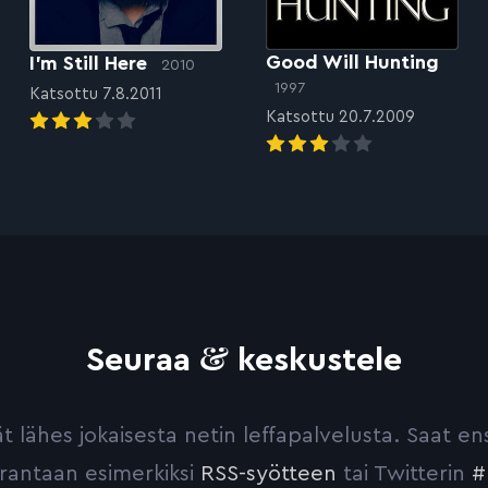
Good Will Hunting
I’m Still Here
2010
1997
Katsottu 7.8.2011
Katsottu 20.7.2009
&
Seuraa
keskustele
yvät lähes jokaisesta netin leffapalvelusta. Saat 
urantaan esimerkiksi
RSS-syötteen
tai Twitterin
#