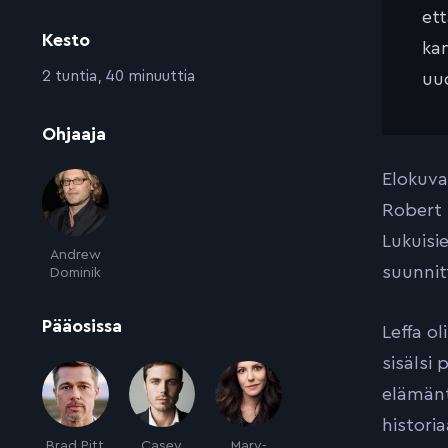
et
Kesto
kan
:
2 tuntia, 40 minuuttia
uud
:
Ohjaaja
Elokuva
Robert 
Lukuisi
Andrew
suunnit
Dominik
:
Pääosissa
Leffa o
sisälsi
elämänt
histori
Brad Pitt
Casey
Mary-