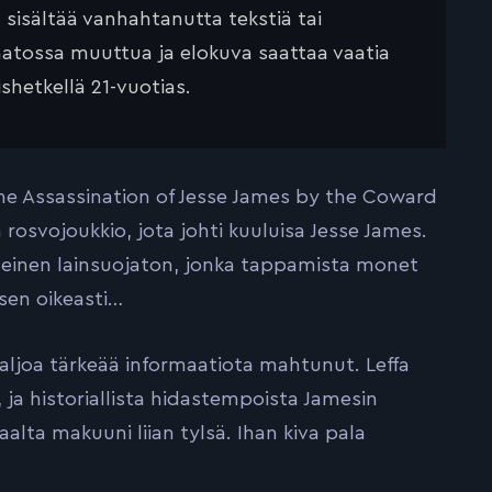
ä sisältää vanhahtanutta tekstiä tai
saatossa muuttua ja elokuva saattaa vaatia
ishetkellä 21-vuotias.
he Assassination of Jesse James by the Coward
rosvojoukkio, jota johti kuuluisa Jesse James.
neinen lainsuojaton, jonka tappamista monet
sen oikeasti…
 paljoa tärkeää informaatiota mahtunut. Leffa
 ja historiallista hidastempoista Jamesin
aalta makuuni liian tylsä. Ihan kiva pala