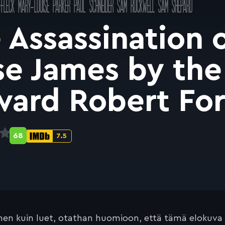
FLECK
MARY-LOUISE PARKER
PAUL SCHNEIDER
SAM ROCKWELL
SAM SHEPARD
 Assassination 
se James by the
ard Robert Fo
68
7.5
Metascore-
IMDb-
pisteet:
pisteet:
en kuin luet, otathan huomioon, että tämä elokuva on