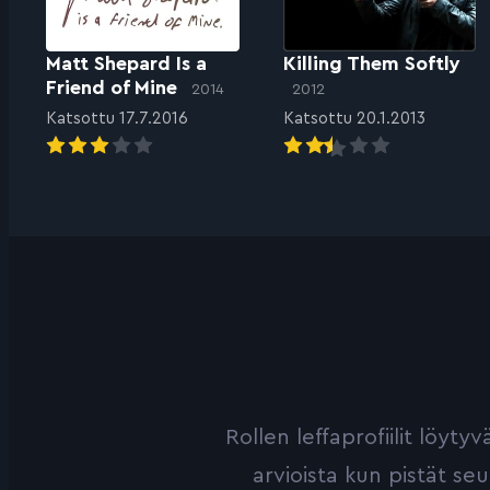
Matt Shepard Is a
Killing Them Softly
Friend of Mine
2014
2012
Katsottu 17.7.2016
Katsottu 20.1.2013
Rollen leffaprofiilit löyt
arvioista kun pistät se