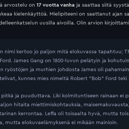
tä arvostelu on
17 vuotta vanha
ja saattaa siitä syyst
keaa kielenkäyttöä. Mielipiteeni on saattanut ajan 
elleenkatselun uusilla aivoilla. Olin arvion kirjoittam
n nimi kertoo jo paljon mitä elokuvassa tapahtuu; T
Ford. James Gang on 1800-luvun pelätyin ja kohutuin 
en ryöstöjen ja murhien johdosta James oli pahamai
telivat, kunnes mies nimeltä Robert ”Bob” Ford teki 
li pitkä ja puuduttava. Liki kolmituntiseen rainaan ei
 paljon hitaita miettimiskohtauksia, maisemakuvausta,
arinan kerrontaa. Leffa oli toisaalta hyvä, mutta tois
aa, mutta elokuvaelämyksenä ei mikään mainioin.