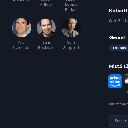
Affleck
Louise
Parker
Katsott
:
6.5.200
Genret
Paul
Sam
Sam
:
Schneider
Rockwell
Shepard
Draama
Mistä t
Linkit tar
Saitko 