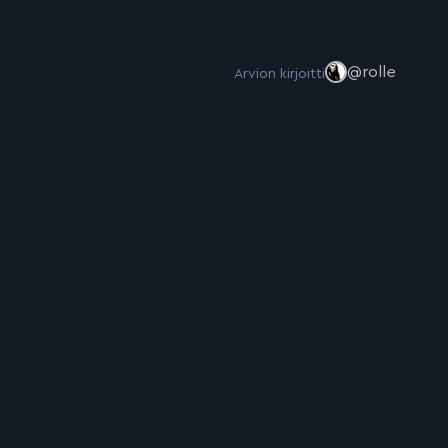
@rolle
Arvion kirjoitti