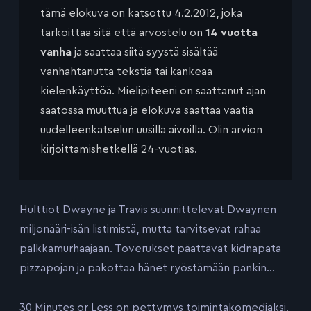
tämä elokuva on katsottu 4.2.2012, joka
tarkoittaa sitä että arvostelu on
14 vuotta
vanha
ja saattaa siitä syystä sisältää
vanhahtanutta tekstiä tai kankeaa
kielenkäyttöä. Mielipiteeni on saattanut ajan
saatossa muuttua ja elokuva saattaa vaatia
uudelleenkatselun uusilla aivoilla. Olin arvion
kirjoittamishetkellä 24-vuotias.
Hulttiot Dwayne ja Travis suunnittelevat Dwaynen
miljonääri-isän listimistä, mutta tarvitsevat rahaa
palkkamurhaajaan. Toverukset päättävät kidnapata
pizzapojan ja pakottaa hänet ryöstämään pankin…
30 Minutes or Less on pettymys toimintakomediaksi.