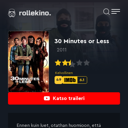
Siirry
Elokuvat ja elokuva-arviot | Rollekino.fi
suoraan
sisältöön
Fiilistelyä
lopputekstien
jälkeen.
30 Minutes or Less
2011
Kelvollinen
49
6.1
Metascore-
IMDb-
pisteet:
pisteet:
Katso traileri
Ennen kuin luet, otathan huomioon, että