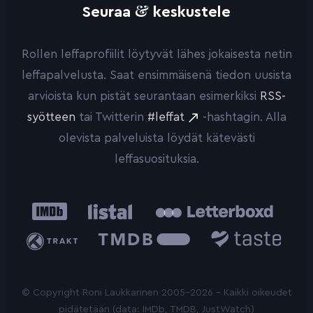
&
Seuraa
keskustele
Rollen leffaprofiilit löytyvät lähes jokaisesta netin
leffapalvelusta. Saat ensimmäisenä tiedon uusista
arvioista kun pistät seurantaan esimerkiksi
RSS-
syötteen
tai Twitterin
#leffat
-hashtagin. Alla
olevista palveluista löydät kätevästi
leffasuosituksia.
IMDb
Listal
Letterboxd
Trakt
The
Taste.io
Movie
Database
© Copyright Roni Laukkarinen 2005-2026 - Kaikki oikeudet
pidätetään (data: IMDb, TMDB, JustWatch)