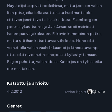
Näyttelijät sopivat rooleihinsa, mutta juoni on vähän
liian pliisu, eikä leffa asettelusta huolimatta ole
riittävän jännittävä tai hauska. Jesse Eisenberg on
perus älykäs itsensä ja Aziz Ansari sopii mainiosti
hänen parivaljakokseen. Ei kovin kummoinen pätkä,
mutta silti ihan katsottavaa viihdettä. Meno olisi
voinut olla vähän vauhdikkaampi ja kiinnostavampi,
ettei olisi ruvennut niin nopeasti kyllästyttämään.
Paljon puhetta, vähän ideaa. Katso jos on tylsää eikä
ole muutakaan.
Katsottu ja arvioitu
:
4.2.2012
@rolle
Arvion kirjoitti
Genret