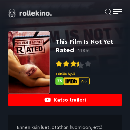
Siirry
Elokuvat ja elokuva-arviot | Rollekino.fi
suoraan
sisältöön
Fiilistelyä
lopputekstien
jälkeen.
This Film Is Not Yet
Rated
2006
Erittäin hyvä
75
7.5
Metascore-
IMDb-
pisteet:
pisteet:
Katso traileri
Ennen kuin luet, otathan huomioon, että