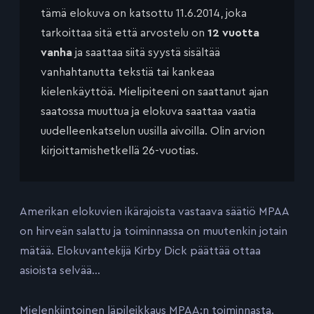
tämä elokuva on katsottu 11.6.2014, joka
tarkoittaa sitä että arvostelu on
12 vuotta
vanha
ja saattaa siitä syystä sisältää
vanhahtanutta tekstiä tai kankeaa
kielenkäyttöä. Mielipiteeni on saattanut ajan
saatossa muuttua ja elokuva saattaa vaatia
uudelleenkatselun uusilla aivoilla. Olin arvion
kirjoittamishetkellä 26-vuotias.
Amerikan elokuvien ikärajoista vastaava säätiö MPAA
on hirveän salattu ja toiminnassa on muutenkin jotain
mätää. Elokuvantekijä Kirby Dick päättää ottaa
asioista selvää…
Mielenkiintoinen läpileikkaus MPAA:n toiminnasta.