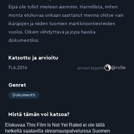
Eipä ole tullut mieleen aiemmin. Harmillista, miten
monta elokuvaa onkaan saattanut mennä ohitse vain
ikärajojen ja niiden tuomien markkinointiesteiden
vuoksi. Oikein viihdyttävä ja jopa hauska
dokumentiksi.
Katsottu ja arvioitu
:
11.6.2014
@rolle
Arvion kirjoitti
Genret
:
Dokumentti
Mistä tämän voi katsoa?