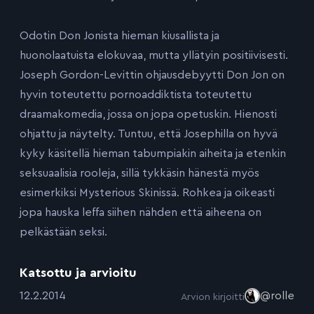
Odotin Don Jonista hieman kiusallista ja
huonolaatuista elokuvaa, mutta yllätyin positiivisesti.
Joseph Gordon-Levittin ohjausdebyytti Don Jon on
hyvin toteutettu pornoaddiktista toteutettu
draamakomedia, jossa on jopa opetuskin. Hienosti
ohjattu ja näytelty. Tuntuu, että Josephilla on hyvä
kyky käsitellä hieman tabumpiakin aiheita ja etenkin
seksuaalisia rooleja, sillä tykkäsin hänestä myös
esimerkiksi Mysterious Skinissä. Rohkea ja oikeasti
jopa hauska leffa siihen nähden että aiheena on
pelkästään seksi.
Katsottu ja arvioitu
:
12.2.2014
@rolle
Arvion kirjoitti