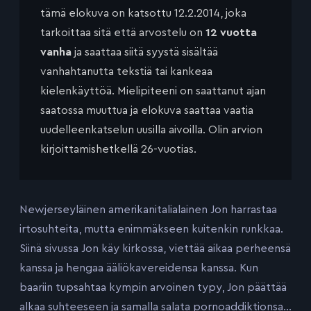
tämä elokuva on katsottu 12.2.2014, joka
tarkoittaa sitä että arvostelu on
12 vuotta
vanha
ja saattaa siitä syystä sisältää
vanhahtanutta tekstiä tai kankeaa
kielenkäyttöä. Mielipiteeni on saattanut ajan
saatossa muuttua ja elokuva saattaa vaatia
uudelleenkatselun uusilla aivoilla. Olin arvion
kirjoittamishetkellä 26-vuotias.
Newjerseyläinen amerikanitalialainen Jon harrastaa
irtosuhteita, mutta enimmäkseen kuitenkin runkkaa.
Siinä sivussa Jon käy kirkossa, viettää aikaa perheensä
kanssa ja hengaa ääliökavereidensa kanssa. Kun
baariin tupsahtaa kympin arvoinen typy, Jon päättää
alkaa suhteeseen ja samalla salata pornoaddiktionsa…