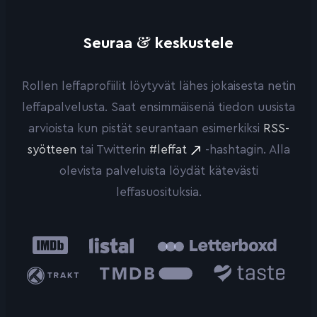
&
Seuraa
keskustele
Rollen leffaprofiilit löytyvät lähes jokaisesta netin
leffapalvelusta. Saat ensimmäisenä tiedon uusista
arvioista kun pistät seurantaan esimerkiksi
RSS-
syötteen
tai Twitterin
#leffat
-hashtagin. Alla
olevista palveluista löydät kätevästi
leffasuosituksia.
IMDb
Listal
Letterboxd
Trakt
The
Taste.io
Movie