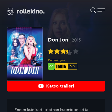
Siirry
Elokuvat ja elokuva-arviot | Rollekino.fi
suoraan
sisältöön
Fiilistelyä
lopputekstien
jälkeen.
Don Jon
2013
Erittäin hyvä
66
6.5
Metascore-
IMDb-
pisteet:
pisteet:
Katso traileri
Ennen kuin luet, otathan huomioon, että