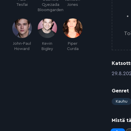
Tesfai
Quezada
Jones
Bloomgarden
To
John-Paul
Kevin
Piper
Howard
Bigley
Curda
Katsott
:
29.8.20
Genret
:
Kauhu
Mistä t