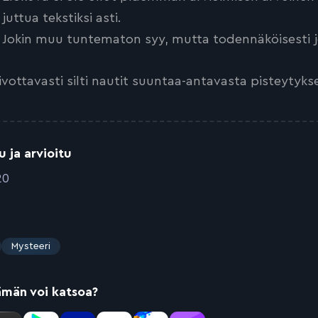
juttua tekstiksi asti.
Jokin muu tuntematon syy, mutta todennäköisesti jo
ivottavasti silti nautit suuntaa-antavasta pisteytyks
u ja arvioitu
20
Mysteeri
ämän voi katsoa?