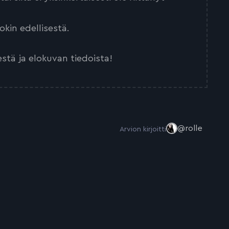
kin edellisestä.
estä ja elokuvan tiedoista!
@rolle
Arvion kirjoitti