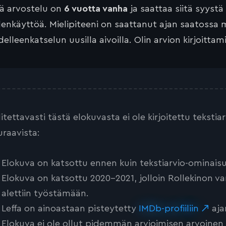
tä arvostelu on
6 vuotta vanha
ja saattaa siitä syystä
lenkäyttöä. Mielipiteeni on saattanut ajan saatossa 
elleenkatselun uusilla aivoilla. Olin arvion kirjoittam
litettavasti tästä elokuvasta ei ole kirjoitettu teksti
uraavista:
Elokuva on katsottu ennen kuin tekstiarvio-ominaisu
Elokuva on katsottu 2020-2021, jolloin Rollekinon va
alettiin työstämään.
Leffa on ainoastaan pisteytetty
IMDb-profiiliin
aja
Elokuva ei ole ollut pidemmän arvioimisen arvoinen tai