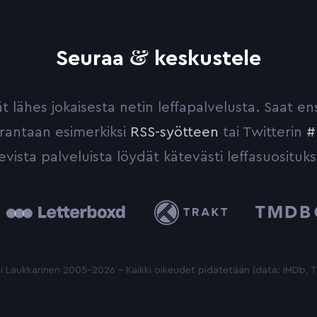
&
Seuraa
keskustele
yvät lähes jokaisesta netin leffapalvelusta. Saat 
urantaan esimerkiksi
RSS-syötteen
tai Twitterin
#
evista palveluista löydät kätevästi leffasuosituks
tterboxd
Trakt
The
Movie
Database
 Laukkarinen 2005-2026 - Kaikki oikeudet pidätetään (data: IMDb,