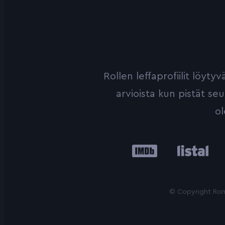
Rollen leffaprofiilit löyt
arvioista kun pistät se
ol
IMDb
Listal
Le
© Copyright Roni