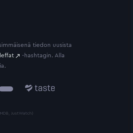
ensimmäisenä tiedon uusista
leffat
-hashtagin. Alla
ia.
Taste.io
 TMDB, JustWatch)