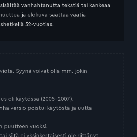
 sisältää vanhahtanutta tekstiä tai kankeaa
muuttua ja elokuva saattaa vaatia
ishetkellä 32-vuotias.
arviota. Syynä voivat olla mm. jokin
us oli käytössä (2005-2007).
nha versio poistui käytöstä ja uutta
n puutteen vuoksi.
 siitä ei yksinkertaisesti ole riittänyt