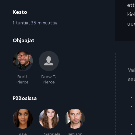
et
Kesto
kie
:
1 tuntia, 35 minuuttia
uud
:
Ohjaajat
Va
Brett
Drew T.
se
Pierce
Pierce
:
Pääosissa
Azie
Gabriela
Jamison