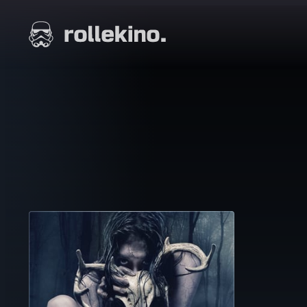
Siirry
suoraan
Elokuvat ja elokuva-arviot | Rollekino.fi
sisältöön
Fiilistelyä
lopputekstien
jälkeen.