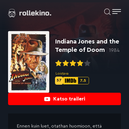
Siirry
Elokuvat ja elokuva-arviot | Rollekino.fi
suoraan
sisältöön
Fiilistelyä
lopputekstien
jälkeen.
Indiana Jones and the
Temple of Doom
1984
Loistava
57
7.5
Metascore-
IMDb-
pisteet:
pisteet:
Katso traileri
Ennen kuin luet, otathan huomioon, että