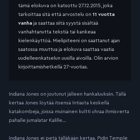
tämä elokuva on katsottu 27.12.2015, joka
tarkoittaa sitä että arvostelu on
11 vuotta
vanha
ja saattaa siitä syystä sisältää
vanhahtanutta tekstiä tai kankeaa
kielenkäyttöä. Mielipiteeni on saattanut ajan
saatossa muuttua ja elokuva saattaa vaatia
uudelleenkatselun uusilla aivoilla. Olin arvion
kirjoittamishetkellä 27-vuotias.
Indiana Jones on joutunut jälleen hankaluuksiin. Tällä
kertaa Jones löytää itsensä Intiasta keskellä
katakombeja, joissa muinainen kultti uhraa ihmisverta
pahalle jumalatar Kalille…
Indiana Jones ei petä tälläkään kertaa. Pidin Temple