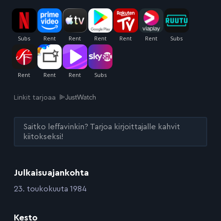
Linkit tarjoaa
Saitko leffavinkin? Tarjoa kirjoittajalle kahvit
kiitokseksi!
Julkaisuajankohta
:
23. toukokuuta 1984
Kesto