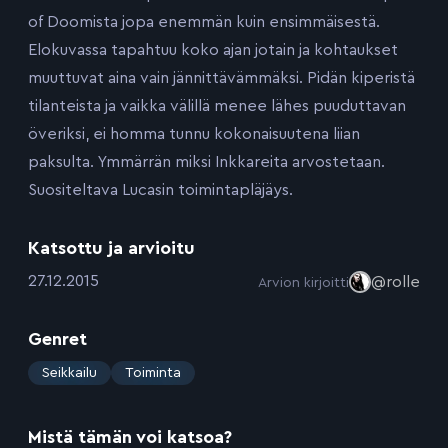
of Doomista jopa enemmän kuin ensimmäisestä.
Elokuvassa tapahtuu koko ajan jotain ja kohtaukset
muuttuvat aina vain jännittävämmäksi. Pidän kiperistä
tilanteista ja vaikka välillä menee lähes puuduttavan
överiksi, ei homma tunnu kokonaisuutena liian
paksulta. Ymmärrän miksi Inkkareita arvostetaan.
Suositeltava Lucasin toimintapläjäys.
Katsottu ja arvioitu
:
27.12.2015
@rolle
Arvion kirjoitti
Genret
:
Seikkailu
Toiminta
Mistä tämän voi katsoa?