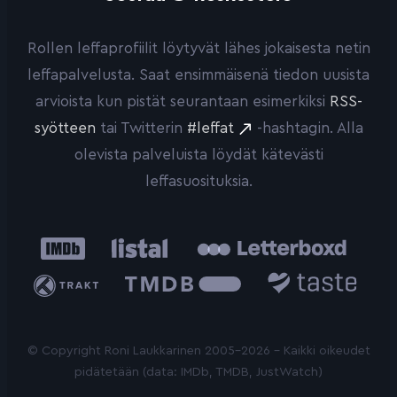
Rollen leffaprofiilit löytyvät lähes jokaisesta netin
leffapalvelusta. Saat ensimmäisenä tiedon uusista
arvioista kun pistät seurantaan esimerkiksi
RSS-
syötteen
tai Twitterin
#leffat
-hashtagin. Alla
olevista palveluista löydät kätevästi
leffasuosituksia.
IMDb
Listal
Letterboxd
Trakt
The
Taste.io
Movie
Database
© Copyright Roni Laukkarinen 2005-2026 - Kaikki oikeudet
pidätetään (data: IMDb, TMDB, JustWatch)