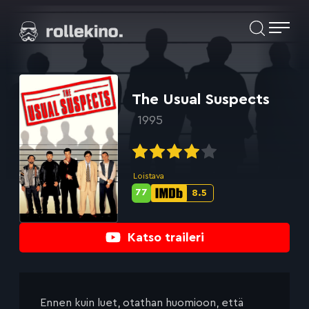
Siirry
Elokuvat ja elokuva-arviot | Rollekino.fi
suoraan
sisältöön
Fiilistelyä
lopputekstien
jälkeen.
The Usual Suspects
1995
Loistava
77
8.5
Metascore-
IMDb-
pisteet:
pisteet:
Katso traileri
Ennen kuin luet, otathan huomioon, että