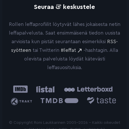
&
Seuraa
keskustele
Rollen leffaprofiilit löytyvät lähes jokaisesta netin
leffapalvelusta. Saat ensimmäisenä tiedon uusista
arvioista kun pistät seurantaan esimerkiksi
RSS-
syötteen
tai Twitterin
#leffat
-hashtagin. Alla
olevista palveluista löydät kätevästi
leffasuosituksia.
IMDb
Listal
Letterboxd
Trakt
The
Taste.io
Movie
Database
© Copyright Roni Laukkarinen 2005-2026 - Kaikki oikeudet