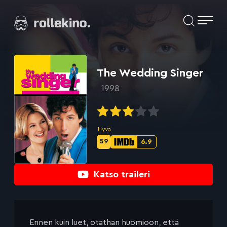
Siirry
Elokuvat ja elokuva-arviot | Rollekino.fi
suoraan
sisältöön
Fiilistelyä
lopputekstien
jälkeen.
The Wedding Singer
1998
Hyvä
59
6.9
Metascore-
IMDb-
pisteet:
pisteet:
Katso traileri
Ennen kuin luet, otathan huomioon, että