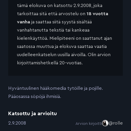
tämä elokuva on katsottu 2.9.2008, joka
tarkoittaa sitä että arvostelu on
18 vuotta
vanha
ja saattaa siitä syystä sisältää
vanhahtanutta tekstiä tai kankeaa
kielenkäyttöä. Mielipiteeni on saattanut ajan
saatossa muuttua ja elokuva saattaa vaatia
uudelleenkatselun uusilla aivoilla. Olin arvion
kirjoittamishetkellä 20-vuotias.
Hyväntuulinen hääkomedia tytöille ja pojille.
Pääosassa söpöjä ihmisiä.
Katsottu ja arvioitu
:
2.9.2008
@rolle
Arvion kirjoitti