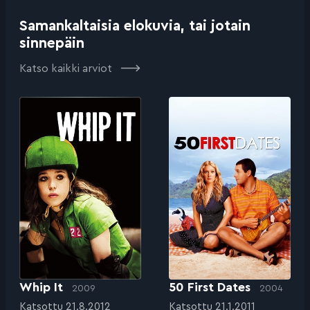
Samankaltaisia elokuvia, tai jotain
sinnepäin
Katso kaikki arviot
Whip It
50 First Dates
2009
2004
Katsottu 21.8.2012
Katsottu 21.1.2011