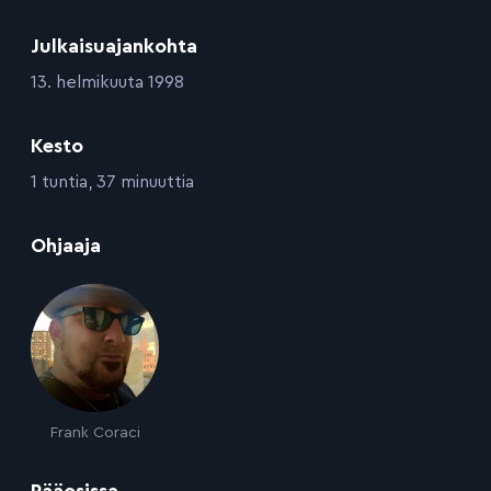
Julkaisuajankohta
:
13. helmikuuta 1998
Kesto
:
1 tuntia, 37 minuuttia
:
Ohjaaja
Frank Coraci
:
Pääosissa