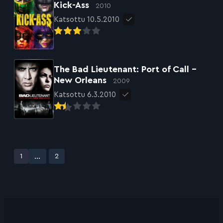
Kick-Ass
2010
Katsottu 10.5.2010
The Bad Lieutenant: Port of Call –
New Orleans
2009
Katsottu 6.3.2010
Avaa sivu
...
Avaa sivu
1
2