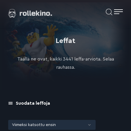
Siirry
Elokuvat ja elokuva-arviot | Rollekino.fi
suoraan
sisältöön
Fiilistelyä
lopputekstien
jälkeen.
Leffat
Täällä ne ovat, kaikki 3441 leffa-arviota. Selaa
rauhassa.
Suodata leffoja