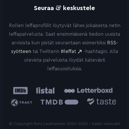
&
Seuraa
keskustele
Rollen leffaprofiilit löytyvät lähes jokaisesta netin
leffapalvelusta. Saat ensimmäisenä tiedon uusista
arvioista kun pistät seurantaan esimerkiksi
RSS-
syötteen
tai Twitterin
#leffat
-hashtagin. Alla
olevista palveluista löydät kätevästi
leffasuosituksia.
IMDb
Listal
Letterboxd
Trakt
The
Taste.io
Movie
Database
© Copyright Roni Laukkarinen 2005-2026 - Kaikki oikeudet