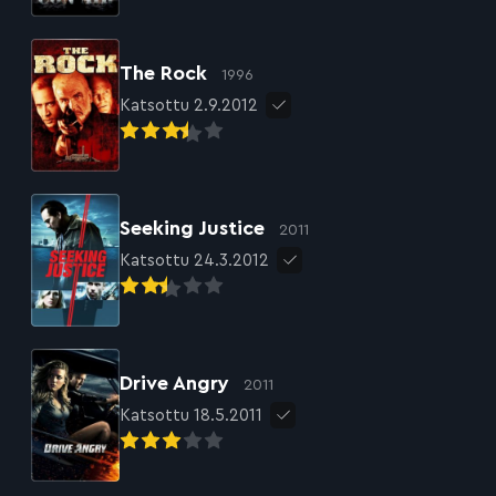
The Rock
1996
Katsottu 2.9.2012
Seeking Justice
2011
Katsottu 24.3.2012
Drive Angry
2011
Katsottu 18.5.2011