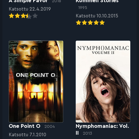
A Simple Favor
Kummeli Stories
2018
1995
Katsottu 22.4.2019
Katsottu 10.10.2015
One Point O
Nymphomaniac: Vol.
2004
II
2013
Katsottu 7.1.2010