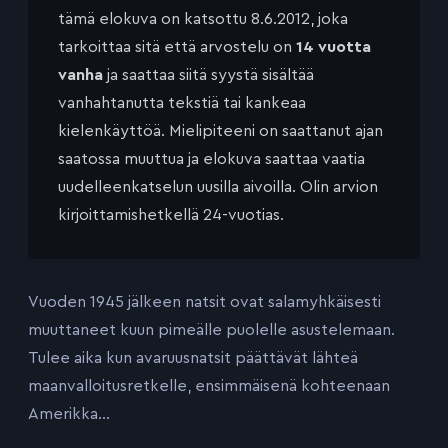
tämä elokuva on katsottu 8.6.2012, joka
tarkoittaa sitä että arvostelu on
14 vuotta
vanha
ja saattaa siitä syystä sisältää
vanhahtanutta tekstiä tai kankeaa
kielenkäyttöä. Mielipiteeni on saattanut ajan
saatossa muuttua ja elokuva saattaa vaatia
uudelleenkatselun uusilla aivoilla. Olin arvion
kirjoittamishetkellä 24-vuotias.
Vuoden 1945 jälkeen natsit ovat salamyhkäisesti
muuttaneet kuun pimeälle puolelle asustelemaan.
Tulee aika kun avaruusnatsit päättävät lähteä
maanvalloitusretkelle, ensimmäisenä kohteenaan
Amerikka…