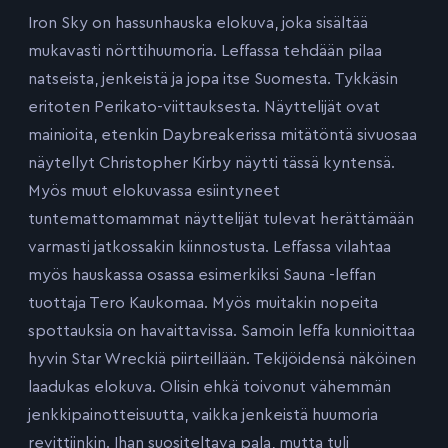
Iron Sky on hassunhauska elokuva, joka sisältää
mukavasti nörttihuumoria. Leffassa tehdään pilaa
natseista, jenkeistä ja jopa itse Suomesta. Tykkäsin
eritoten Perikato-viittauksesta. Näyttelijät ovat
mainioita, etenkin Daybreakerissa mitätöntä sivuosaa
näytellyt Christopher Kirby näytti tässä kyntensä.
Myös muut elokuvassa esiintyneet
tuntemattomammat näyttelijät tulevat herättämään
varmasti jatkossakin kiinnostusta. Leffassa vilahtaa
myös hauskassa osassa esimerkiksi Sauna -leffan
tuottaja Tero Kaukomaa. Myös muitakin nopeita
spottauksia on havaittavissa. Samoin leffa kunnioittaa
hyvin Star Wreckiä piirteillään. Tekijöidensä näköinen
laadukas elokuva. Olisin ehkä toivonut vähemmän
jenkkipainotteisuutta, vaikka jenkeistä huumoria
revittiinkin. Ihan suositeltava pala, mutta tuli