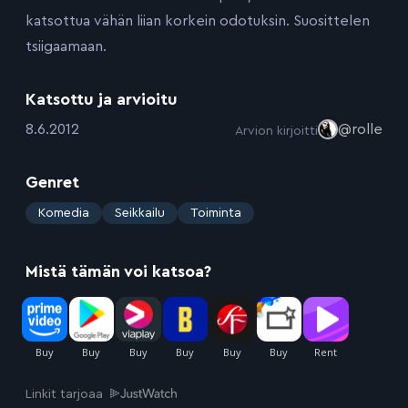
katsottua vähän liian korkein odotuksin. Suosittelen
tsiigaamaan.
Katsottu ja arvioitu
:
8.6.2012
@rolle
Arvion kirjoitti
Genret
:
Komedia
Seikkailu
Toiminta
Mistä tämän voi katsoa?
Linkit tarjoaa