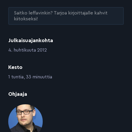
Saitko leffavinkin? Tarjoa kirjoittajalle kahvit
kiitokseksi!
Julkaisuajankohta
:
4. huhtikuuta 2012
Kesto
:
1 tuntia, 33 minuuttia
:
Ohjaaja