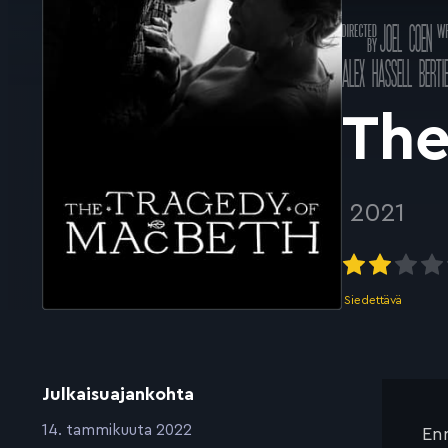
Ohjannut
Kä
JOEL COEN
k
Pääosissa
ALEX HASSELL
BERTI
The
2021
Siedettävä
Julkaisuajankohta
:
14. tammikuuta 2022
Enn