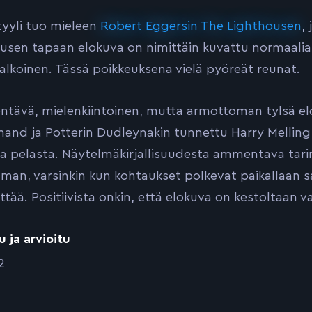
yyli tuo mieleen
Robert Eggersin The Lighthousen
,
usen tapaan elokuva on nimittäin kuvattu normaalia
lkoinen. Tässä poikkeuksena vielä pyöreät reunat.
ävä, mielenkiintoinen, mutta armottoman tylsä el
nd ja Potterin Dudleynakin tunnettu Harry Melling k
a pelasta. Näytelmäkirjallisuudesta ammentava tari
lman, varsinkin kun kohtaukset polkevat paikallaan s
ttää. Positiivista onkin, että elokuva on kestoltaan va
u ja arvioitu
2