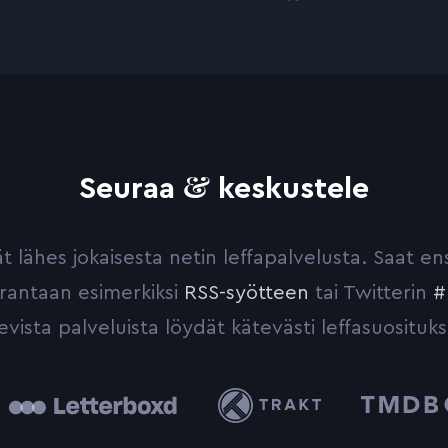
&
Seuraa
keskustele
yvät lähes jokaisesta netin leffapalvelusta. Saat 
urantaan esimerkiksi
RSS-syötteen
tai Twitterin
#
evista palveluista löydät kätevästi leffasuosituks
tterboxd
Trakt
The