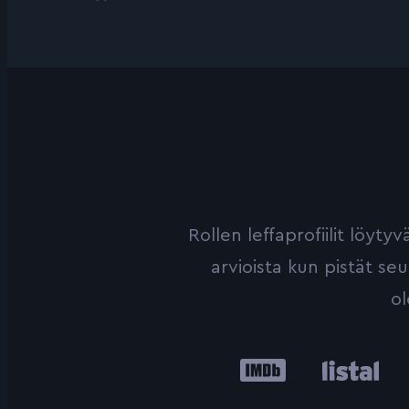
Rollen leffaprofiilit löyt
arvioista kun pistät se
ol
IMDb
Listal
Le