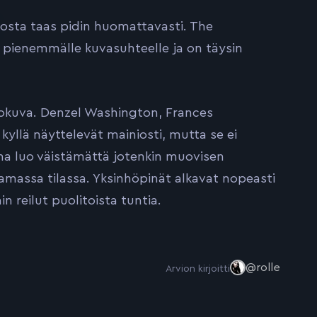
 josta taas pidin huomattavasti. The
 pienemmälle kuvasuhteelle ja on täysin
okuva. Denzel Washington, Frances
yllä näyttelevät mainiosti, mutta se ei
na luo väistämättä jotenkin muovisen
amassa tilassa. Yksinhöpinät alkavat nopeasti
in reilut puolitoista tuntia.
@rolle
Arvion kirjoitti