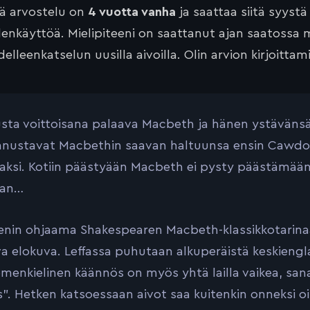
tä arvostelu on
4 vuotta vanha
ja saattaa siitä syystä
lenkäyttöä. Mielipiteeni on saattanut ajan saatossa 
elleenkatselun uusilla aivoilla. Olin arvion kirjoittam
usta voittoisana palaava Macbeth ja hänen ystävän
nnustavat Macbethin saavan haltuunsa ensin Cawdo
aksi. Kotiin päästyään Macbeth ei pysty päästämään 
aan…
enin ohjaama Shakespearen Macbeth-klassikkotarin
a elokuva. Leffassa puhutaan alkuperäistä keskiengla
menkielinen käännös on myös yhtä lailla vaikea, sana 
”. Hetken katsoessaan aivot saa kuitenkin onneksi o