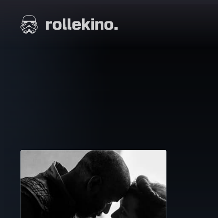
Siirry
suoraan
Elokuvat ja elokuva-arviot | Rollekino.fi
sisältöön
Fiilistelyä
lopputekstien
jälkeen.