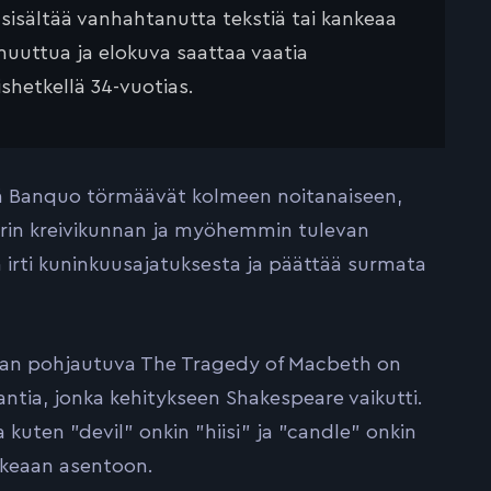
 sisältää vanhahtanutta tekstiä tai kankeaa
muuttua ja elokuva saattaa vaatia
ishetkellä 34-vuotias.
sä Banquo törmäävät kolmeen noitanaiseen,
rin kreivikunnan ja myöhemmin tulevan
irti kuninkuusajatuksesta ja päättää surmata
aan pohjautuva The Tragedy of Macbeth on
ntia, jonka kehitykseen Shakespeare vaikutti.
kuten ”devil” onkin ”hiisi” ja ”candle” onkin
ikeaan asentoon.