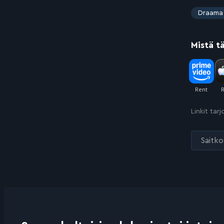
:
Draama
Mistä t
Linkit tar
Saitko 