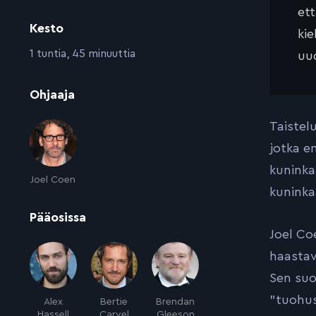
et
Kesto
kie
:
1 tuntia, 45 minuuttia
uud
:
Ohjaaja
Taistel
jotka e
kuninka
Joel Coen
kunink
:
Pääosissa
Joel Co
haastav
Sen suo
”tuohus
Alex
Bertie
Brendan
Hassell
Carvel
Gleeson