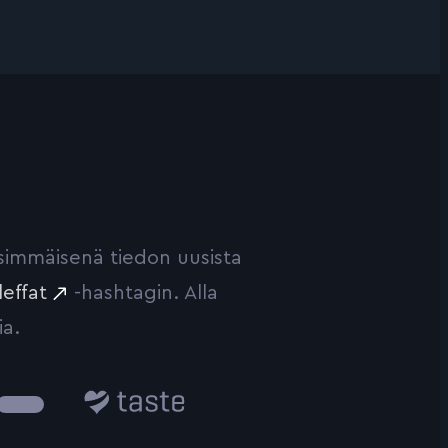
ensimmäisenä tiedon uusista
leffat
-hashtagin. Alla
ia.
Taste.io