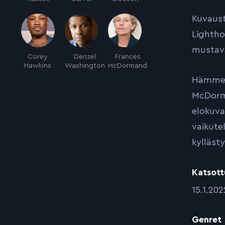
Kuvaust
Lightho
mustava
Corey
Denzel
Frances
Hawkins
Washington
McDormand
Hämment
McDorma
elokuva
vaikute
kyllästy
Katsott
:
15.1.202
Genret