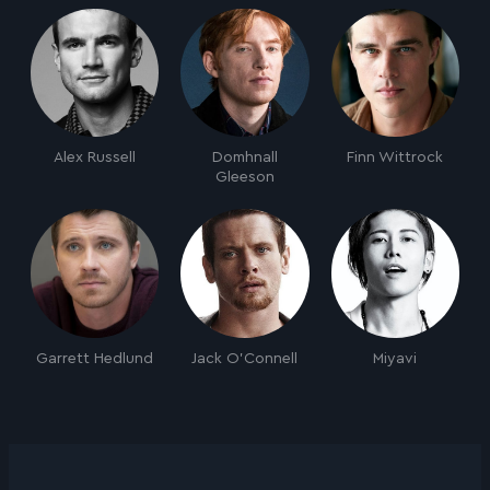
Alex Russell
Domhnall
Finn Wittrock
Gleeson
Garrett Hedlund
Jack O'Connell
Miyavi