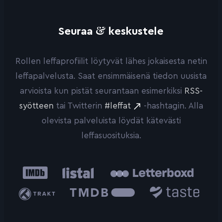
&
Seuraa
keskustele
Rollen leffaprofiilit löytyvät lähes jokaisesta netin
leffapalvelusta. Saat ensimmäisenä tiedon uusista
arvioista kun pistät seurantaan esimerkiksi
RSS-
syötteen
tai Twitterin
#leffat
-hashtagin. Alla
olevista palveluista löydät kätevästi
leffasuosituksia.
IMDb
Listal
Letterboxd
Trakt
The
Taste.io
Movie