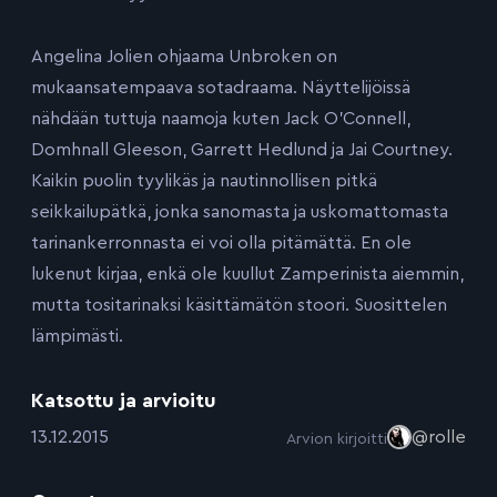
Angelina Jolien ohjaama Unbroken on
mukaansatempaava sotadraama. Näyttelijöissä
nähdään tuttuja naamoja kuten Jack O’Connell,
Domhnall Gleeson, Garrett Hedlund ja Jai Courtney.
Kaikin puolin tyylikäs ja nautinnollisen pitkä
seikkailupätkä, jonka sanomasta ja uskomattomasta
tarinankerronnasta ei voi olla pitämättä. En ole
lukenut kirjaa, enkä ole kuullut Zamperinista aiemmin,
mutta tositarinaksi käsittämätön stoori. Suosittelen
lämpimästi.
Katsottu ja arvioitu
:
13.12.2015
@rolle
Arvion kirjoitti