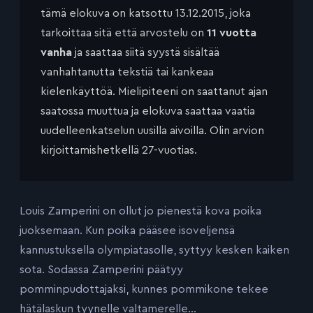
tämä elokuva on katsottu 13.12.2015, joka
tarkoittaa sitä että arvostelu on
11 vuotta
vanha
ja saattaa siitä syystä sisältää
vanhahtanutta tekstiä tai kankeaa
kielenkäyttöä. Mielipiteeni on saattanut ajan
saatossa muuttua ja elokuva saattaa vaatia
uudelleenkatselun uusilla aivoilla. Olin arvion
kirjoittamishetkellä 27-vuotias.
Louis Zamperini on ollut jo pienestä kova poika
juoksemaan. Kun poika pääsee isoveljensä
kannustuksella olympiatasolle, syttyy kesken kaiken
sota. Sodassa Zamperini päätyy
pomminpudottajaksi, kunnes pommikone tekee
hätälaskun tyynelle valtamerelle…