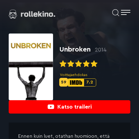
Siirry
Elokuvat ja elokuva-arviot | Rollekino.fi
suoraan
sisältöön
Fiilistelyä
lopputekstien
jälkeen.
Unbroken
2014
Voittajaehdokas
59
7.2
Metascore-
IMDb-
pisteet:
pisteet:
Katso traileri
Ennen kuin luet, otathan huomioon, että