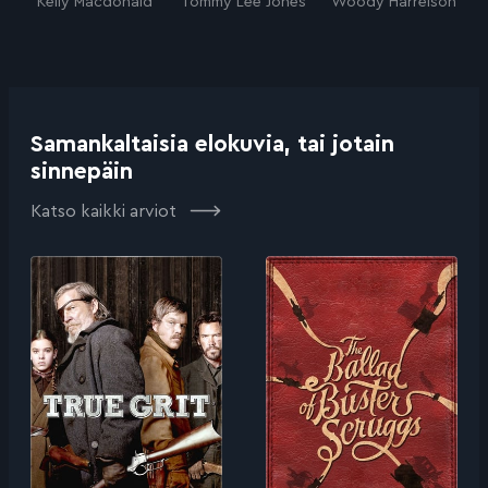
Kelly Macdonald
Tommy Lee Jones
Woody Harrelson
Samankaltaisia elokuvia, tai jotain
sinnepäin
Katso kaikki arviot