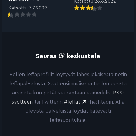
Katsottu 26.6.2022
Katsottu 7.7.2009
&
Seuraa
keskustele
Rollen leffaprofiilit löytyvät lähes jokaisesta netin
leffapalvelusta. Saat ensimmäisenä tiedon uusista
arvioista kun pistät seurantaan esimerkiksi
RSS-
syötteen
tai Twitterin
#leffat
-hashtagin. Alla
olevista palveluista löydät kätevästi
leffasuosituksia.