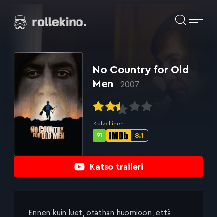
Siirry
Elokuvat ja elokuva-arviot | Rollekino.fi
suoraan
sisältöön
Fiilistelyä
lopputekstien
jälkeen.
No Country for Old
Men
2007
Kelvollinen
91
8.1
Metascore-
IMDb-
pisteet:
pisteet:
Katso traileri
Ennen kuin luet, otathan huomioon, että