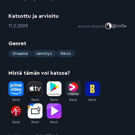
Katsottu ja arvioitu
:
11.2.2009
@rolle
Arvion kirjoitti
Genret
:
Draama
Jännitys
Rikos
Mistä tämän voi katsoa?