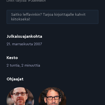
Linkit tarjoaa
Saitko leffavinkin? Tarjoa kirjoittajalle kahvit
kiitokseksi!
Julkaisuajankohta
:
21. marraskuuta 2007
Kesto
:
2 tuntia, 2 minuuttia
:
Ohjaajat