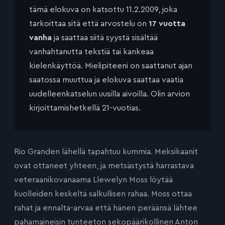
tämä elokuva on katsottu 11.2.2009, joka
tarkoittaa sitä että arvostelu on
17 vuotta
vanha
ja saattaa siitä syystä sisältää
vanhahtanutta tekstiä tai kankeaa
kielenkäyttöä. Mielipiteeni on saattanut ajan
saatossa muuttua ja elokuva saattaa vaatia
uudelleenkatselun uusilla aivoilla. Olin arvion
kirjoittamishetkellä 21-vuotias.
Rio Granden lähellä tapahtuu kummia. Meksikaanit
ovat ottaneet yhteen, ja metsästystä harrastava
veteraanikovanaama Llewelyn Moss löytää
kuolleiden keskeltä salkullisen rahaa. Moss ottaa
rahat ja ennalta-arvaa että hänen peräänsä lähtee
pahamaineisin tunteeton sekopäärikollinen Anton