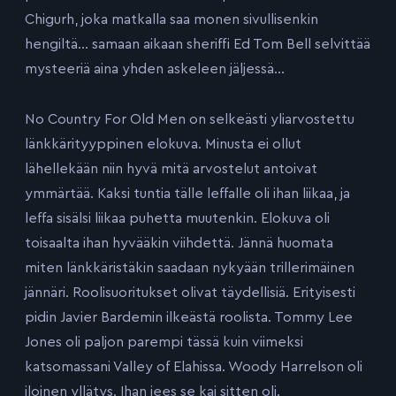
Chigurh, joka matkalla saa monen sivullisenkin
hengiltä… samaan aikaan sheriffi Ed Tom Bell selvittää
mysteeriä aina yhden askeleen jäljessä…
No Country For Old Men on selkeästi yliarvostettu
länkkärityyppinen elokuva. Minusta ei ollut
lähellekään niin hyvä mitä arvostelut antoivat
ymmärtää. Kaksi tuntia tälle leffalle oli ihan liikaa, ja
leffa sisälsi liikaa puhetta muutenkin. Elokuva oli
toisaalta ihan hyvääkin viihdettä. Jännä huomata
miten länkkäristäkin saadaan nykyään trillerimäinen
jännäri. Roolisuoritukset olivat täydellisiä. Erityisesti
pidin Javier Bardemin ilkeästä roolista. Tommy Lee
Jones oli paljon parempi tässä kuin viimeksi
katsomassani Valley of Elahissa. Woody Harrelson oli
iloinen yllätys. Ihan jees se kai sitten oli.