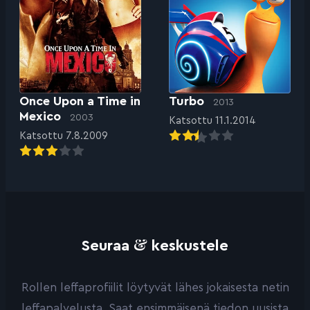
Once Upon a Time in
Turbo
2013
Mexico
2003
Katsottu 11.1.2014
Katsottu 7.8.2009
&
Seuraa
keskustele
Rollen leffaprofiilit löytyvät lähes jokaisesta netin
leffapalvelusta. Saat ensimmäisenä tiedon uusista