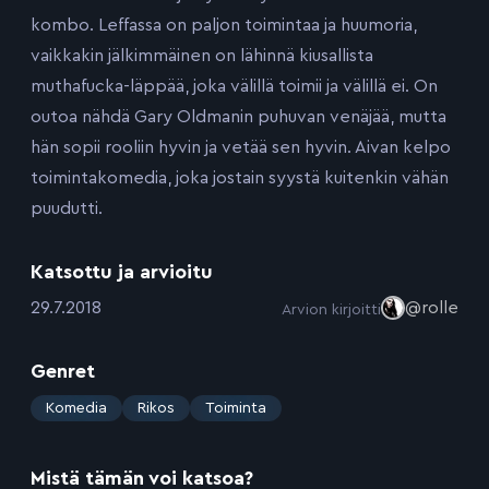
kombo. Leffassa on paljon toimintaa ja huumoria,
vaikkakin jälkimmäinen on lähinnä kiusallista
muthafucka-läppää, joka välillä toimii ja välillä ei. On
outoa nähdä Gary Oldmanin puhuvan venäjää, mutta
hän sopii rooliin hyvin ja vetää sen hyvin. Aivan kelpo
toimintakomedia, joka jostain syystä kuitenkin vähän
puudutti.
Katsottu ja arvioitu
:
29.7.2018
@rolle
Arvion kirjoitti
Genret
:
Komedia
Rikos
Toiminta
Mistä tämän voi katsoa?