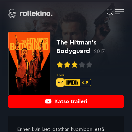
Siirry
Elokuvat ja elokuva-arviot | Rollekino.fi
suoraan
sisältöön
Fiilistelyä
lopputekstien
jälkeen.
The Hitman’s
Bodyguard
2017
Hyvä
47
6.9
Metascore-
IMDb-
pisteet:
pisteet:
Katso traileri
Ennen kuin luet, otathan huomioon, että