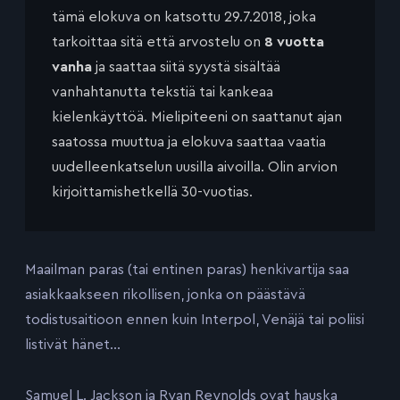
tämä elokuva on katsottu 29.7.2018, joka
tarkoittaa sitä että arvostelu on
8 vuotta
vanha
ja saattaa siitä syystä sisältää
vanhahtanutta tekstiä tai kankeaa
kielenkäyttöä. Mielipiteeni on saattanut ajan
saatossa muuttua ja elokuva saattaa vaatia
uudelleenkatselun uusilla aivoilla. Olin arvion
kirjoittamishetkellä 30-vuotias.
Maailman paras (tai entinen paras) henkivartija saa
asiakkaakseen rikollisen, jonka on päästävä
todistusaitioon ennen kuin Interpol, Venäjä tai poliisi
listivät hänet…
Samuel L. Jackson ja Ryan Reynolds ovat hauska